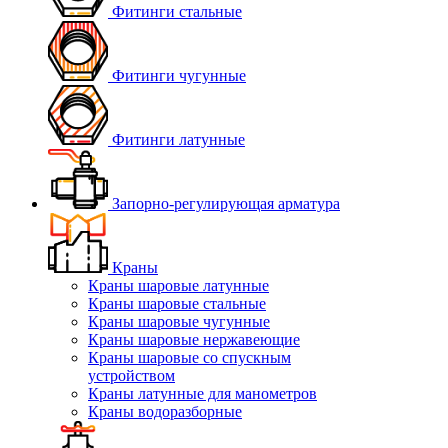
Фитинги стальные
Фитинги чугунные
Фитинги латунные
Запорно-регулирующая арматура
Краны
Краны шаровые латунные
Краны шаровые стальные
Краны шаровые чугунные
Краны шаровые нержавеющие
Краны шаровые со спускным
устройством
Краны латунные для манометров
Краны водоразборные