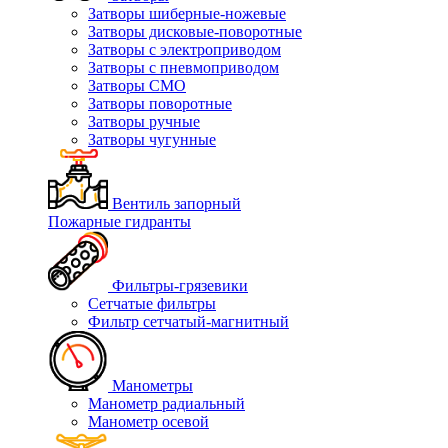
Затворы шиберные-ножевые
Затворы дисковые-поворотные
Затворы с электроприводом
Затворы с пневмоприводом
Затворы СМО
Затворы поворотные
Затворы ручные
Затворы чугунные
Вентиль запорный
Пожарные гидранты
Фильтры-грязевики
Сетчатые фильтры
Фильтр сетчатый-магнитный
Манометры
Манометр радиальный
Манометр осевой