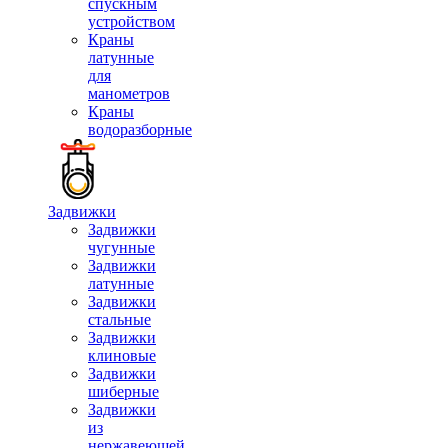
спускным
устройством
Краны
латунные
для
манометров
Краны
водоразборные
Задвижки
Задвижки
чугунные
Задвижки
латунные
Задвижки
стальные
Задвижки
клиновые
Задвижки
шиберные
Задвижки
из
нержавеющей