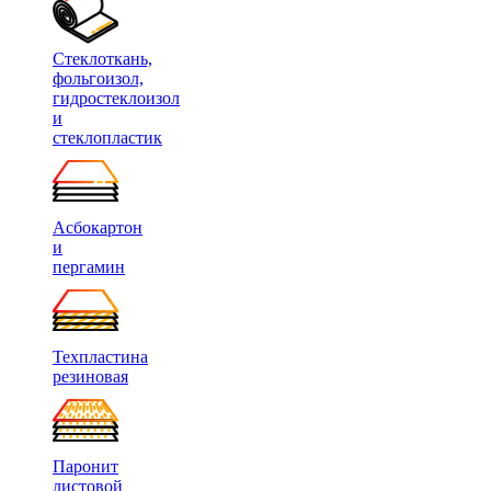
Стеклоткань,
фольгоизол,
гидростеклоизол
и
стеклопластик
Асбокартон
и
пергамин
Техпластина
резиновая
Паронит
листовой