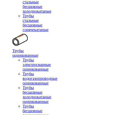
стальные
бесшовные
холоднокатаные
Трубы
стальные
бесшовные
горячекатаные
Трубы
оцинкованные
Трубы
электросварные
оцинкованные
Трубы
водогазопроводные
оцинкованные
Трубы
бесшовные
холоднокатаные
оцинкованные
Трубы
бесшовные