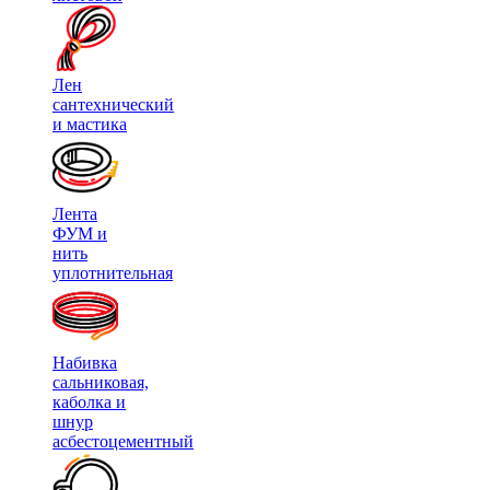
Лен
сантехнический
и мастика
Лента
ФУМ и
нить
уплотнительная
Набивка
сальниковая,
каболка и
шнур
асбестоцементный