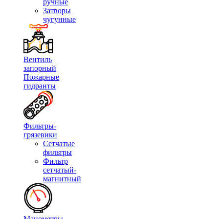
ручные
Затворы
чугунные
Вентиль
запорный
Пожарные
гидранты
Фильтры-
грязевики
Сетчатые
фильтры
Фильтр
сетчатый-
магнитный
Манометры