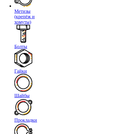
Метизы
(крепёж и
хомуты)
Болты
Гайки
Шайбы
Прокладки