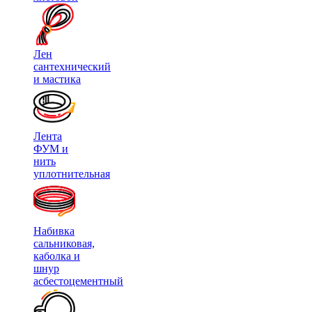
Лен
сантехнический
и мастика
Лента
ФУМ и
нить
уплотнительная
Набивка
сальниковая,
каболка и
шнур
асбестоцементный