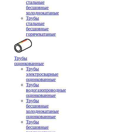
стальные
бесшовные
холоднокатаные
Трубы
стальные
бесшовные
горячекатаные
Трубы
оцинкованные
Трубы
электросварные
оцинкованные
Трубы
водогазопроводные
оцинкованные
Трубы
бесшовные
холоднокатаные
оцинкованные
Трубы
бесшовные