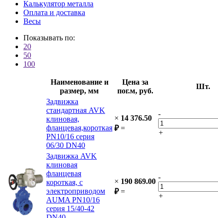
Калькулятор металла
Оплата и доставка
Весы
Показывать по:
20
50
100
Наименование и
Цена за
Шт.
размер, мм
пог.м, руб.
Задвижка
стандартная AVK
-
×
14 376.50
клиновая,
фланцевая,короткая
₽
=
+
PN10/16 cерия
06/30 DN40
Задвижка AVK
клиновая
фланцевая
-
×
190 869.00
короткая, с
электроприводом
₽
=
+
AUMA PN10/16
серия 15/40-42
DN40