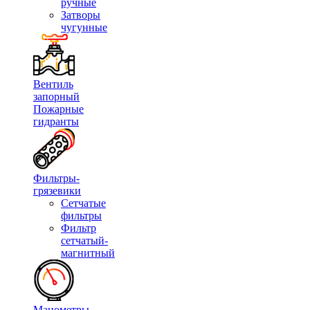
ручные
Затворы
чугунные
Вентиль
запорный
Пожарные
гидранты
Фильтры-
грязевики
Сетчатые
фильтры
Фильтр
сетчатый-
магнитный
Манометры