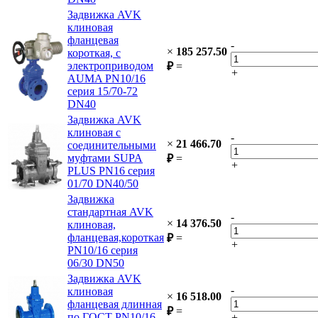
Задвижка AVK
клиновая
фланцевая
-
×
185 257.50
короткая, с
электроприводом
₽
=
+
AUMA PN10/16
серия 15/70-72
DN40
Задвижка AVK
клиновая с
-
×
21 466.70
соединительными
муфтами SUPA
₽
=
+
PLUS PN16 серия
01/70 DN40/50
Задвижка
стандартная AVK
-
×
14 376.50
клиновая,
фланцевая,короткая
₽
=
+
PN10/16 cерия
06/30 DN50
Задвижка AVK
-
клиновая
×
16 518.00
фланцевая длинная
₽
=
по ГОСТ PN10/16
+