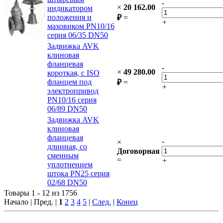
-
×
20 162.00
индикатором
положения и
₽
=
+
маховиком PN10/16
серия 06/35 DN50
Задвижка AVK
клиновая
фланцевая
-
×
49 280.00
короткая, с ISO
фланцем под
₽
=
+
электропривод
PN10/16 серия
06/89 DN50
Задвижка AVK
клиновая
фланцевая
-
×
длинная, со
Договорная
сменным
=
+
уплотнением
штока PN25 серия
02/68 DN50
Товары 1 - 12 из 1756
Начало | Пред. |
1
2
3
4
5
|
След.
|
Конец