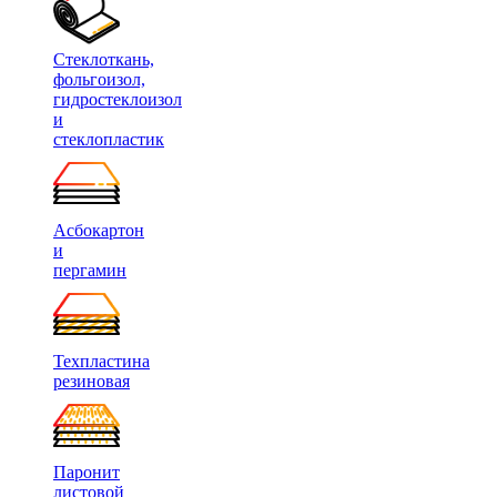
Стеклоткань,
фольгоизол,
гидростеклоизол
и
стеклопластик
Асбокартон
и
пергамин
Техпластина
резиновая
Паронит
листовой