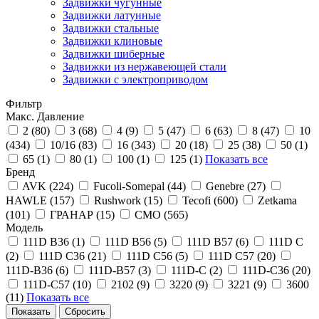
Задвижки чугунные
Задвижки латунные
Задвижки стальные
Задвижки клиновые
Задвижки шиберные
Задвижки из нержавеющей стали
Задвижки с электроприводом
Фильтр
Макс. Давление
2 (
80
)
3 (
68
)
4 (
9
)
5 (
47
)
6 (
63
)
8 (
47
)
10
(
434
)
10/16 (
83
)
16 (
343
)
20 (
18
)
25 (
38
)
50 (
1
)
65 (
1
)
80 (
1
)
100 (
1
)
125 (
1
)
Показать все
Бренд
AVK (
224
)
Fucoli-Somepal (
44
)
Genebre (
27
)
HAWLE (
157
)
Rushwork (
15
)
Tecofi (
600
)
Zetkama
(
101
)
ГРАНАР (
15
)
СМО (
565
)
Модель
111D B36 (
1
)
111D B56 (
5
)
111D B57 (
6
)
111D C
(
2
)
111D C36 (
21
)
111D C56 (
5
)
111D C57 (
20
)
111D-B36 (
6
)
111D-B57 (
3
)
111D-C (
2
)
111D-C36 (
20
)
111D-C57 (
10
)
2102 (
9
)
3220 (
9
)
3221 (
9
)
3600
(
11
)
Показать все