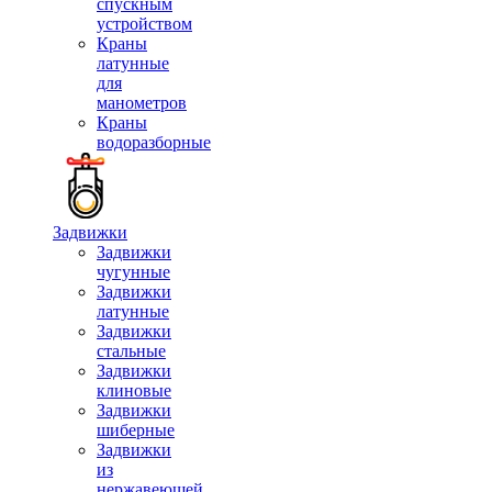
спускным
устройством
Краны
латунные
для
манометров
Краны
водоразборные
Задвижки
Задвижки
чугунные
Задвижки
латунные
Задвижки
стальные
Задвижки
клиновые
Задвижки
шиберные
Задвижки
из
нержавеющей