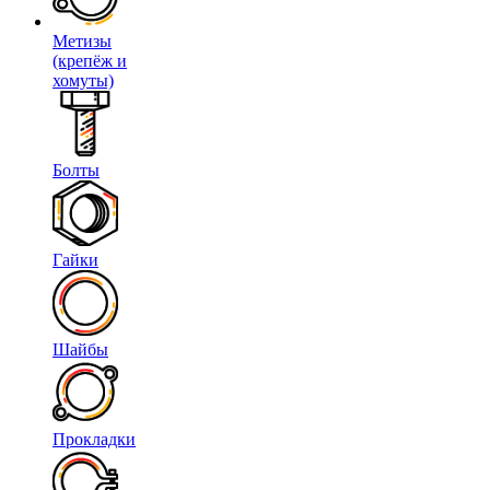
Метизы
(крепёж и
хомуты)
Болты
Гайки
Шайбы
Прокладки