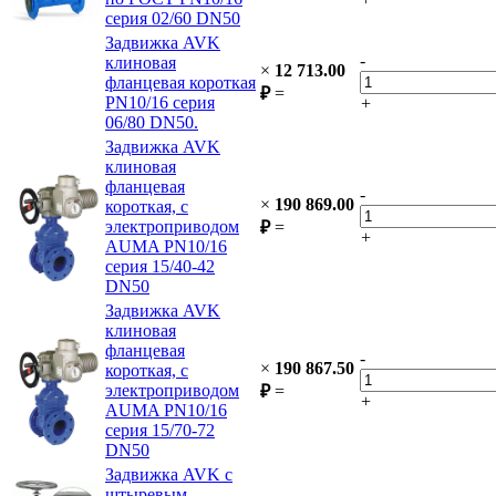
серия 02/60 DN50
Задвижка AVK
-
клиновая
×
12 713.00
фланцевая короткая
₽
=
PN10/16 серия
+
06/80 DN50.
Задвижка AVK
клиновая
фланцевая
-
×
190 869.00
короткая, с
электроприводом
₽
=
+
AUMA PN10/16
серия 15/40-42
DN50
Задвижка AVK
клиновая
фланцевая
-
×
190 867.50
короткая, с
электроприводом
₽
=
+
AUMA PN10/16
серия 15/70-72
DN50
Задвижка AVK с
штыревым