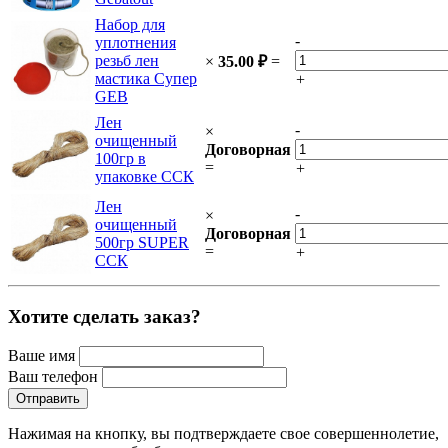
Набор для
-
уплотнения
резьб лен
×
35.00
₽
=
мастика Супер
+
GEB
Лен
-
×
очищенный
Договорная
100гр в
=
+
упаковке ССК
Лен
-
×
очищенный
Договорная
500гр SUPER
=
+
ССК
Хотите сделать заказ?
Ваше имя
Ваш телефон
Нажимая на кнопку, вы подтверждаете свое совершеннолетие,