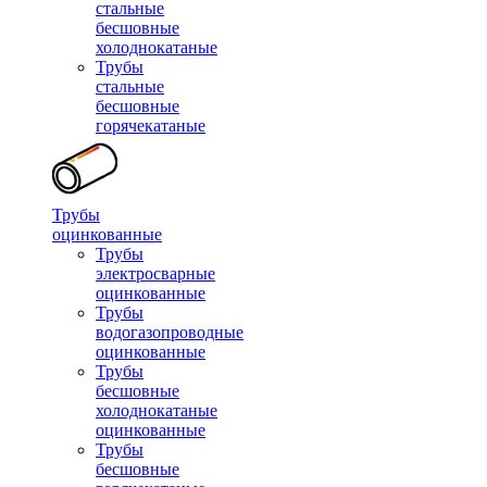
стальные
бесшовные
холоднокатаные
Трубы
стальные
бесшовные
горячекатаные
Трубы
оцинкованные
Трубы
электросварные
оцинкованные
Трубы
водогазопроводные
оцинкованные
Трубы
бесшовные
холоднокатаные
оцинкованные
Трубы
бесшовные