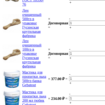
ГОСТ 10330-
+
76
Лен
очищенный
-
500гр в
×
упаковке
Договорная
Гусинская
=
+
крутильная
фабрика
Лен
очищенный
-
100гр в
×
упаковке
Договорная
Гусинская
=
+
крутильная
фабрика
Мастика для
-
пропитки льна
×
377.00
₽
=
500гр банка
+
Gebatout
Мастика для
-
пропитки льна
×
234.00
₽
=
200 мл тюбик
+
Gebatout