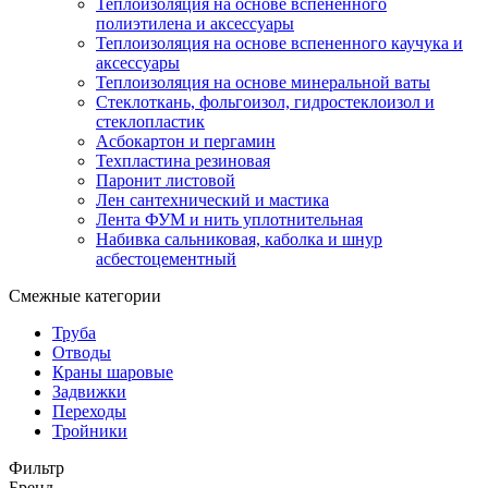
Теплоизоляция на основе вспененного
полиэтилена и аксессуары
Теплоизоляция на основе вспененного каучука и
аксессуары
Теплоизоляция на основе минеральной ваты
Стеклоткань, фольгоизол, гидростеклоизол и
стеклопластик
Асбокартон и пергамин
Техпластина резиновая
Паронит листовой
Лен сантехнический и мастика
Лента ФУМ и нить уплотнительная
Набивка сальниковая, каболка и шнур
асбестоцементный
Смежные категории
Труба
Отводы
Краны шаровые
Задвижки
Переходы
Тройники
Фильтр
Бренд