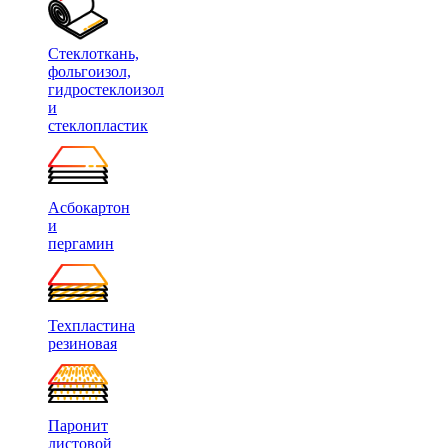
Стеклоткань,
фольгоизол,
гидростеклоизол
и
стеклопластик
Асбокартон
и
пергамин
Техпластина
резиновая
Паронит
листовой