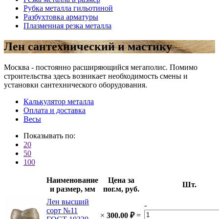
Рубка металла гильотиной
Разбухтовка арматуры
Плазменная резка металла
Лен сантехнический и мастику
Москва - постоянно расширяющийся мегаполис. Помимо
строительства здесь возникает необходимость смены и
установки сантехнического оборудования.
Калькулятор металла
Оплата и доставка
Весы
Показывать по:
20
50
100
Наименование
Цена за
Шт.
и размер, мм
пог.м, руб.
Лен высший
-
сорт №11
×
300.00
₽
=