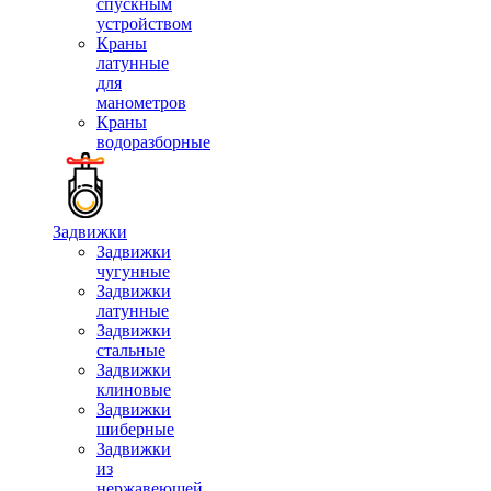
спускным
устройством
Краны
латунные
для
манометров
Краны
водоразборные
Задвижки
Задвижки
чугунные
Задвижки
латунные
Задвижки
стальные
Задвижки
клиновые
Задвижки
шиберные
Задвижки
из
нержавеющей