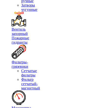
ручные
Затворы
чугунные
Вентиль
запорный
Пожарные
гидранты
Фильтры-
грязевики
Сетчатые
фильтры
Фильтр
сетчатый-
магнитный
Манометры