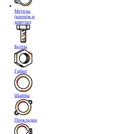
Метизы
(крепёж и
хомуты)
Болты
Гайки
Шайбы
Прокладки