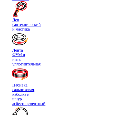
Лен
сантехнический
и мастика
Лента
ФУМ и
нить
уплотнительная
Набивка
сальниковая,
каболка и
шнур
асбестоцементный