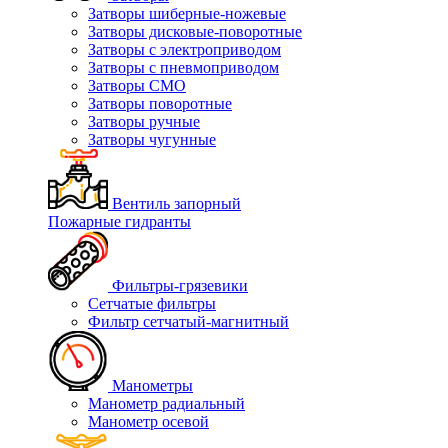
Затворы шиберные-ножевые
Затворы дисковые-поворотные
Затворы с электроприводом
Затворы с пневмоприводом
Затворы СМО
Затворы поворотные
Затворы ручные
Затворы чугунные
Вентиль запорный
Пожарные гидранты
Фильтры-грязевики
Сетчатые фильтры
Фильтр сетчатый-магнитный
Манометры
Манометр радиальный
Манометр осевой