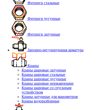
Фитинги стальные
Фитинги чугунные
Фитинги латунные
Запорно-регулирующая арматура
Краны
Краны шаровые латунные
Краны шаровые стальные
Краны шаровые чугунные
Краны шаровые нержавеющие
Краны шаровые со спускным
устройством
Краны латунные для манометров
Краны водоразборные