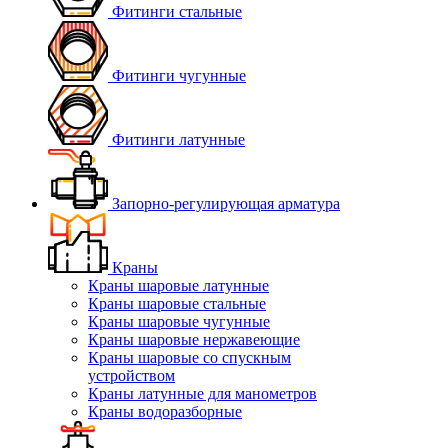
Фитинги стальные
Фитинги чугунные
Фитинги латунные
Запорно-регулирующая арматура
Краны
Краны шаровые латунные
Краны шаровые стальные
Краны шаровые чугунные
Краны шаровые нержавеющие
Краны шаровые со спускным
устройством
Краны латунные для манометров
Краны водоразборные