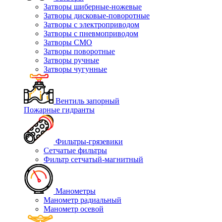
Затворы шиберные-ножевые
Затворы дисковые-поворотные
Затворы с электроприводом
Затворы с пневмоприводом
Затворы СМО
Затворы поворотные
Затворы ручные
Затворы чугунные
Вентиль запорный
Пожарные гидранты
Фильтры-грязевики
Сетчатые фильтры
Фильтр сетчатый-магнитный
Манометры
Манометр радиальный
Манометр осевой