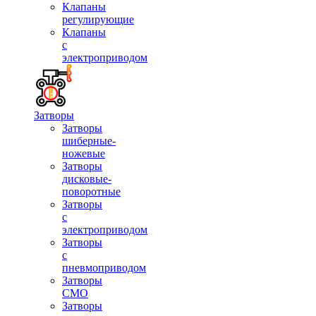
Клапаны
регулирующие
Клапаны
с
электроприводом
Затворы
Затворы
шиберные-
ножевые
Затворы
дисковые-
поворотные
Затворы
с
электроприводом
Затворы
с
пневмоприводом
Затворы
СМО
Затворы