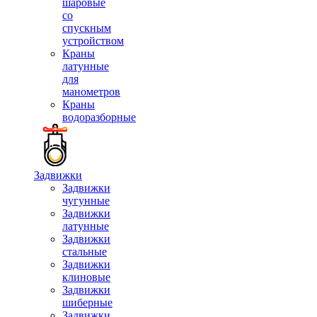
шаровые
со
спускным
устройством
Краны
латунные
для
манометров
Краны
водоразборные
Задвижки
Задвижки
чугунные
Задвижки
латунные
Задвижки
стальные
Задвижки
клиновые
Задвижки
шиберные
Задвижки