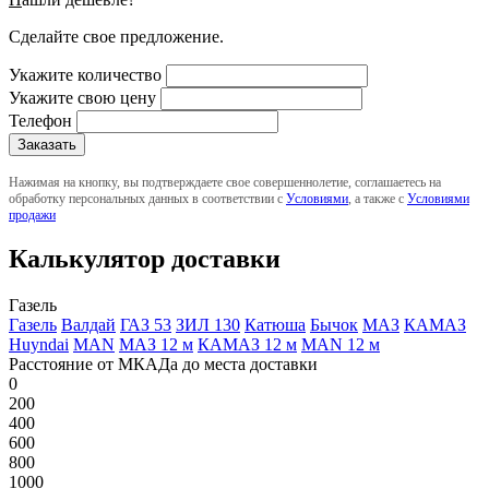
Сделайте свое предложение.
Укажите количество
Укажите свою цену
Телефон
Нажимая на кнопку, вы подтверждаете свое совершеннолетие, соглашаетесь на
обработку персональных данных в соответствии с
Условиями
, а также с
Условиями
продажи
Калькулятор доставки
Газель
Газель
Валдай
ГАЗ 53
ЗИЛ 130
Катюша
Бычок
МАЗ
КАМАЗ
Huyndai
MAN
МАЗ 12 м
КАМАЗ 12 м
MAN 12 м
Расстояние от МКАДа до места доставки
0
200
400
600
800
1000