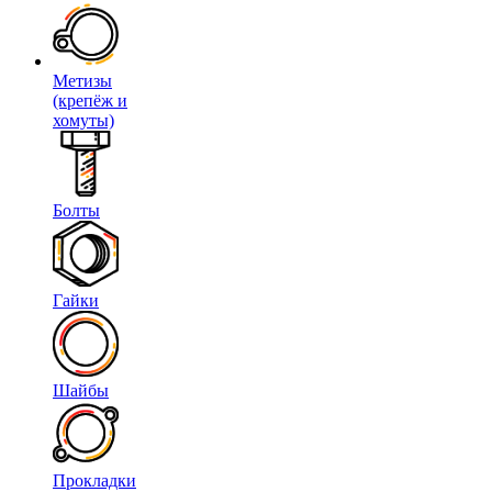
Метизы
(крепёж и
хомуты)
Болты
Гайки
Шайбы
Прокладки