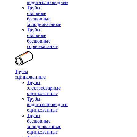
водогазопроводные
Трубы
стальные
бесшовные
холоднокатаные
Трубы
стальные
бесшовные
горячекатаные
Трубы
оцинкованные
Трубы
электросварные
оцинкованные
Трубы
водогазопроводные
оцинкованные
Трубы
бесшовные
холоднокатаные
оцинкованные