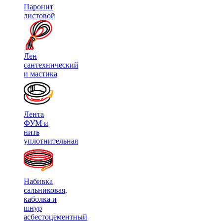
Паронит
листовой
Лен
сантехнический
и мастика
Лента
ФУМ и
нить
уплотнительная
Набивка
сальниковая,
каболка и
шнур
асбестоцементный