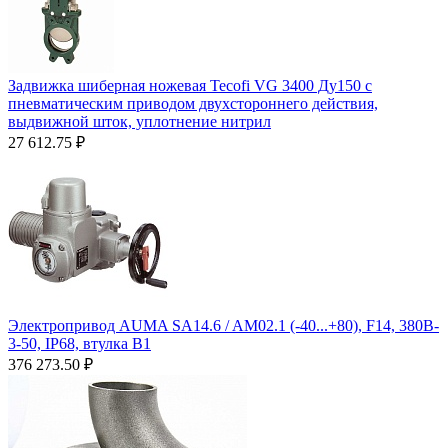
Задвижка шиберная ножевая Tecofi VG 3400 Ду150 с
пневматическим приводом двухстороннего действия,
выдвижной шток, уплотнение нитрил
27 612.75
₽
Электропривод AUMA SA14.6 / AM02.1 (-40...+80), F14, 380B-
3-50, IP68, втулка В1
376 273.50
₽