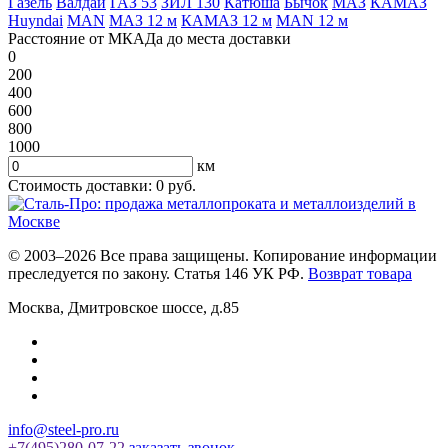
Газель
Валдай
ГАЗ 53
ЗИЛ 130
Катюша
Бычок
МАЗ
КАМАЗ
Huyndai
MAN
МАЗ 12 м
КАМАЗ 12 м
MAN 12 м
Расстояние от МКАДа до места доставки
0
200
400
600
800
1000
км
Стоимость доставки:
0
руб.
© 2003–2026 Все права защищены. Копирование информации
преследуется по закону. Статья 146 УК РФ.
Возврат товара
Москва
,
Дмитровское шоссе, д.85
info@steel-pro.ru
+7(495)
280-07-22
заказать звонок