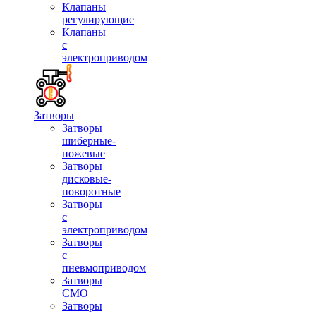
Клапаны
регулирующие
Клапаны
с
электроприводом
Затворы
Затворы
шиберные-
ножевые
Затворы
дисковые-
поворотные
Затворы
с
электроприводом
Затворы
с
пневмоприводом
Затворы
СМО
Затворы