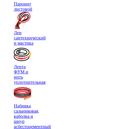
Паронит
листовой
Лен
сантехнический
и мастика
Лента
ФУМ и
нить
уплотнительная
Набивка
сальниковая,
каболка и
шнур
асбестоцементный