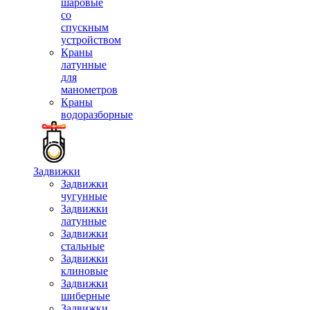
шаровые
со
спускным
устройством
Краны
латунные
для
манометров
Краны
водоразборные
Задвижки
Задвижки
чугунные
Задвижки
латунные
Задвижки
стальные
Задвижки
клиновые
Задвижки
шиберные
Задвижки