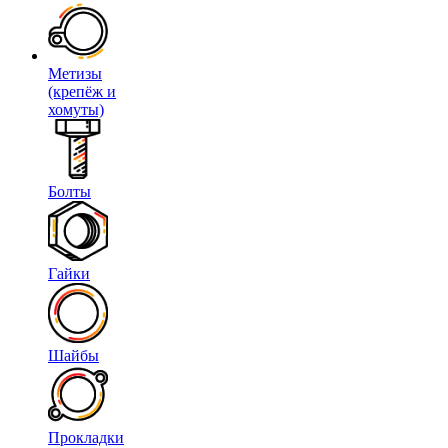
Метизы
(крепёж и
хомуты)
Болты
Гайки
Шайбы
Прокладки