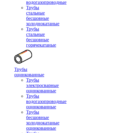
водогазопроводные
Трубы
стальные
бесшовные
холоднокатаные
Трубы
стальные
бесшовные
горячекатаные
Трубы
оцинкованные
Трубы
электросварные
оцинкованные
Трубы
водогазопроводные
оцинкованные
Трубы
бесшовные
холоднокатаные
оцинкованные