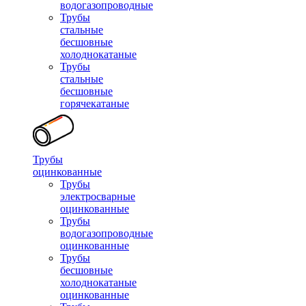
водогазопроводные
Трубы
стальные
бесшовные
холоднокатаные
Трубы
стальные
бесшовные
горячекатаные
Трубы
оцинкованные
Трубы
электросварные
оцинкованные
Трубы
водогазопроводные
оцинкованные
Трубы
бесшовные
холоднокатаные
оцинкованные