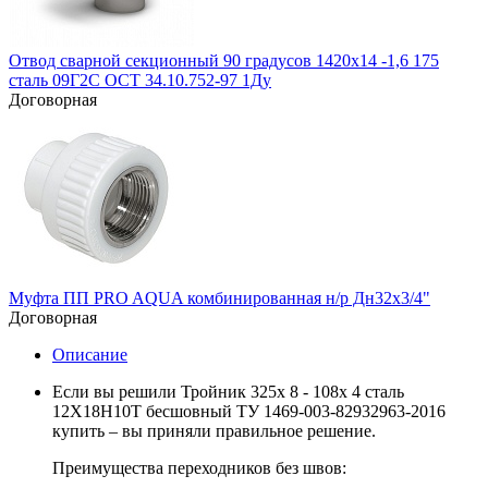
Отвод сварной секционный 90 градусов 1420х14 -1,6 175
сталь 09Г2С ОСТ 34.10.752-97 1Ду
Договорная
Муфта ПП PRO AQUA комбинированная н/р Дн32х3/4"
Договорная
Описание
Если вы решили Тройник 325х 8 - 108х 4 сталь
12Х18Н10Т бесшовный ТУ 1469-003-82932963-2016
купить – вы приняли правильное решение.
Преимущества переходников без швов: