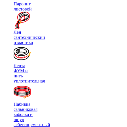
Паронит
листовой
Лен
сантехнический
и мастика
Лента
ФУМ и
нить
уплотнительная
Набивка
сальниковая,
каболка и
шнур
асбестоцементный