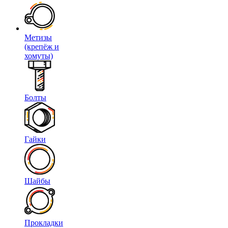
Метизы
(крепёж и
хомуты)
Болты
Гайки
Шайбы
Прокладки