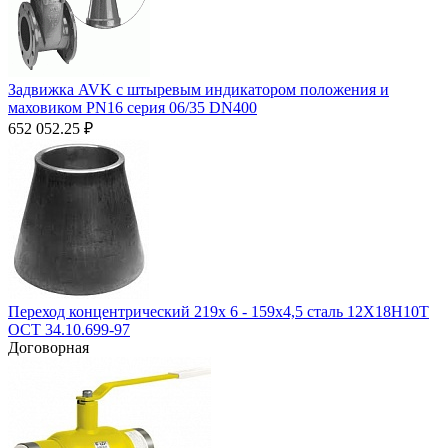
Задвижка AVK с штыревым индикатором положения и
маховиком PN16 серия 06/35 DN400
652 052.25
₽
Переход концентрический 219х 6 - 159х4,5 сталь 12Х18Н10Т
ОСТ 34.10.699-97
Договорная