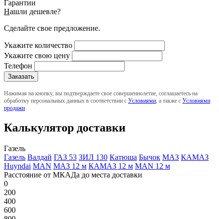
Гарантии
Н
ашли дешевле?
Сделайте свое предложение.
Укажите количество
Укажите свою цену
Телефон
Нажимая на кнопку, вы подтверждаете свое совершеннолетие, соглашаетесь на
обработку персональных данных в соответствии с
Условиями
, а также с
Условиями
продажи
Калькулятор доставки
Газель
Газель
Валдай
ГАЗ 53
ЗИЛ 130
Катюша
Бычок
МАЗ
КАМАЗ
Huyndai
MAN
МАЗ 12 м
КАМАЗ 12 м
MAN 12 м
Расстояние от МКАДа до места доставки
0
200
400
600
800