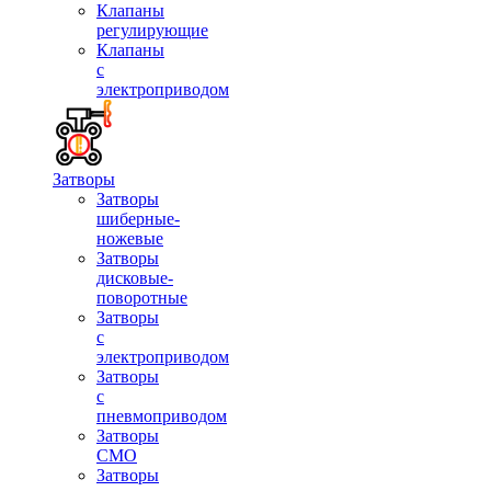
Клапаны
регулирующие
Клапаны
с
электроприводом
Затворы
Затворы
шиберные-
ножевые
Затворы
дисковые-
поворотные
Затворы
с
электроприводом
Затворы
с
пневмоприводом
Затворы
СМО
Затворы