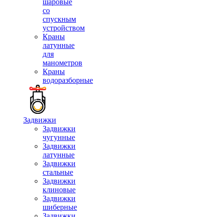
шаровые
со
спускным
устройством
Краны
латунные
для
манометров
Краны
водоразборные
Задвижки
Задвижки
чугунные
Задвижки
латунные
Задвижки
стальные
Задвижки
клиновые
Задвижки
шиберные
Задвижки