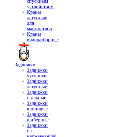
спускным
устройством
Краны
латунные
для
манометров
Краны
водоразборные
Задвижки
Задвижки
чугунные
Задвижки
латунные
Задвижки
стальные
Задвижки
клиновые
Задвижки
шиберные
Задвижки
из
нержавеющей