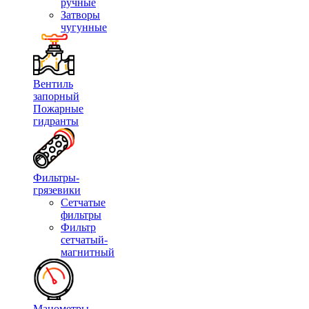
ручные
Затворы
чугунные
Вентиль
запорный
Пожарные
гидранты
Фильтры-
грязевики
Сетчатые
фильтры
Фильтр
сетчатый-
магнитный
Манометры