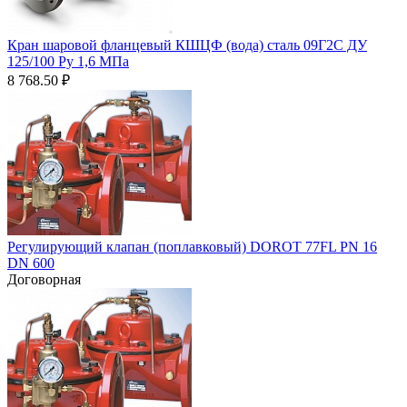
Кран шаровой фланцевый КШЦФ (вода) сталь 09Г2С ДУ
125/100 Ру 1,6 МПа
8 768.50
₽
Регулирующий клапан (поплавковый) DOROT 77FL PN 16
DN 600
Договорная