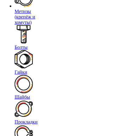
Метизы
(крепёж и
хомуты)
Болты
Гайки
Шайбы
Прокладки