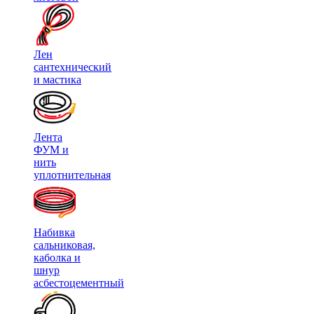
Лен
сантехнический
и мастика
Лента
ФУМ и
нить
уплотнительная
Набивка
сальниковая,
каболка и
шнур
асбестоцементный