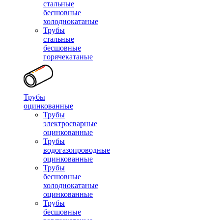
стальные
бесшовные
холоднокатаные
Трубы
стальные
бесшовные
горячекатаные
Трубы
оцинкованные
Трубы
электросварные
оцинкованные
Трубы
водогазопроводные
оцинкованные
Трубы
бесшовные
холоднокатаные
оцинкованные
Трубы
бесшовные