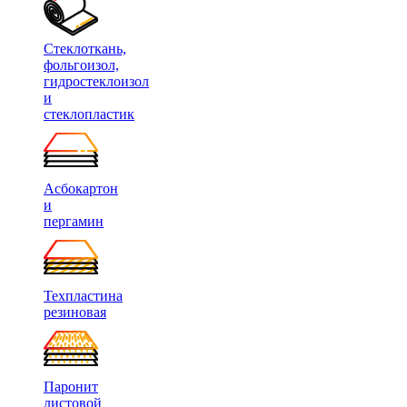
Стеклоткань,
фольгоизол,
гидростеклоизол
и
стеклопластик
Асбокартон
и
пергамин
Техпластина
резиновая
Паронит
листовой