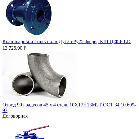
Кран шаровой сталь полн Ду125 Ру25 фл ред КШ.Ц.Ф.Р LD
13 725.90
₽
Отвод 90 градусов 45 х 4 сталь 10Х17Н13М2Т ОСТ 34.10.699-
97
Договорная