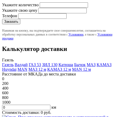
Укажите количество
Укажите свою цену
Телефон
Нажимая на кнопку, вы подтверждаете свое совершеннолетие, соглашаетесь на
обработку персональных данных в соответствии с
Условиями
, а также с
Условиями
продажи
Калькулятор доставки
Газель
Газель
Валдай
ГАЗ 53
ЗИЛ 130
Катюша
Бычок
МАЗ
КАМАЗ
Huyndai
MAN
МАЗ 12 м
КАМАЗ 12 м
MAN 12 м
Расстояние от МКАДа до места доставки
0
200
400
600
800
1000
км
Стоимость доставки:
0
руб.