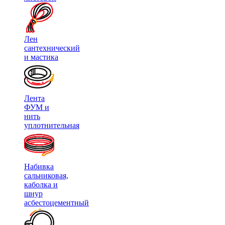
Лен
сантехнический
и мастика
Лента
ФУМ и
нить
уплотнительная
Набивка
сальниковая,
каболка и
шнур
асбестоцементный