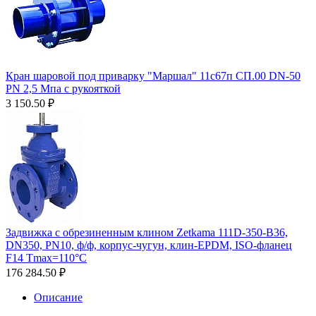
Кран шаровой под приварку "Маршал" 11с67п СП.00 DN-50
PN 2,5 Мпа с рукояткой
3 150.50
₽
Задвижка с обрезиненным клином Zetkama 111D-350-B36,
DN350, PN10, ф/ф, корпус-чугун, клин-EPDM, ISO-фланец
F14 Tmax=110°С
176 284.50
₽
Описание