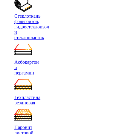
Стеклоткань,
фольгоизол,
гидростеклоизол
и
стеклопластик
Асбокартон
и
пергамин
Техпластина
резиновая
Паронит
листовой