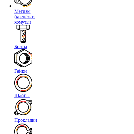
Метизы
(крепёж и
хомуты)
Болты
Гайки
Шайбы
Прокладки