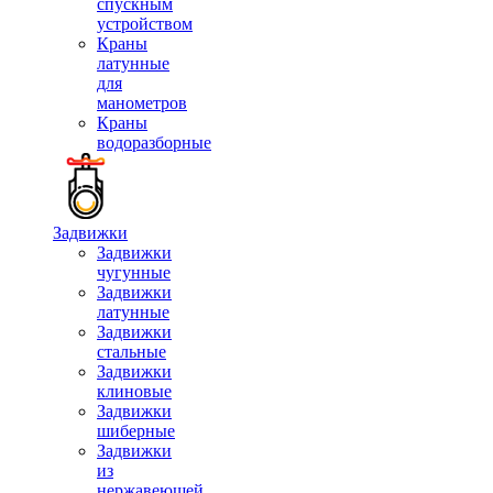
спускным
устройством
Краны
латунные
для
манометров
Краны
водоразборные
Задвижки
Задвижки
чугунные
Задвижки
латунные
Задвижки
стальные
Задвижки
клиновые
Задвижки
шиберные
Задвижки
из
нержавеющей