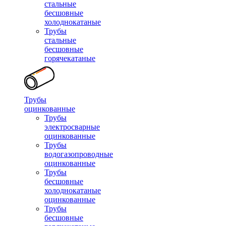
стальные
бесшовные
холоднокатаные
Трубы
стальные
бесшовные
горячекатаные
Трубы
оцинкованные
Трубы
электросварные
оцинкованные
Трубы
водогазопроводные
оцинкованные
Трубы
бесшовные
холоднокатаные
оцинкованные
Трубы
бесшовные