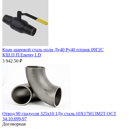
Кран шаровой сталь полн Ду40 Ру40 п/прив 09Г2С
КШ.Ц.П.Energy LD
3 942.50
₽
Отвод 90 градусов 325х10 1Ду сталь 10Х17Н13М2Т ОСТ
34.10.699-97
Договорная