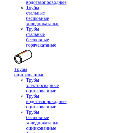
водогазопроводные
Трубы
стальные
бесшовные
холоднокатаные
Трубы
стальные
бесшовные
горячекатаные
Трубы
оцинкованные
Трубы
электросварные
оцинкованные
Трубы
водогазопроводные
оцинкованные
Трубы
бесшовные
холоднокатаные
оцинкованные