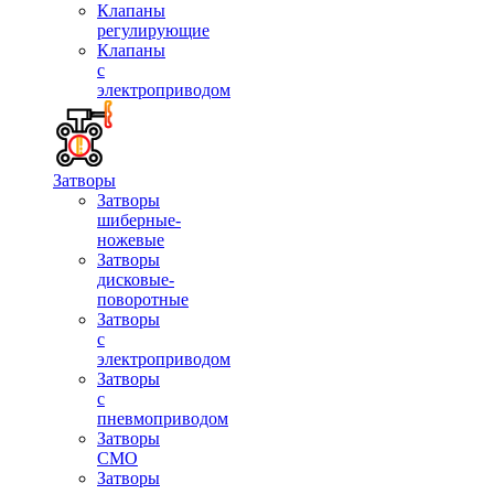
Клапаны
регулирующие
Клапаны
с
электроприводом
Затворы
Затворы
шиберные-
ножевые
Затворы
дисковые-
поворотные
Затворы
с
электроприводом
Затворы
с
пневмоприводом
Затворы
СМО
Затворы