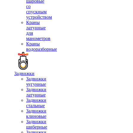
шаровые
со
спускным
устройством
Краны
латунные
для
манометров
Краны
водоразборные
Задвижки
Задвижки
чугунные
Задвижки
латунные
Задвижки
стальные
Задвижки
клиновые
Задвижки
шиберные
Задвижки