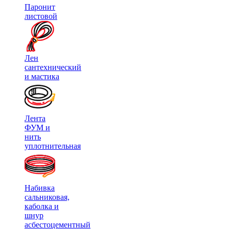
Паронит
листовой
Лен
сантехнический
и мастика
Лента
ФУМ и
нить
уплотнительная
Набивка
сальниковая,
каболка и
шнур
асбестоцементный