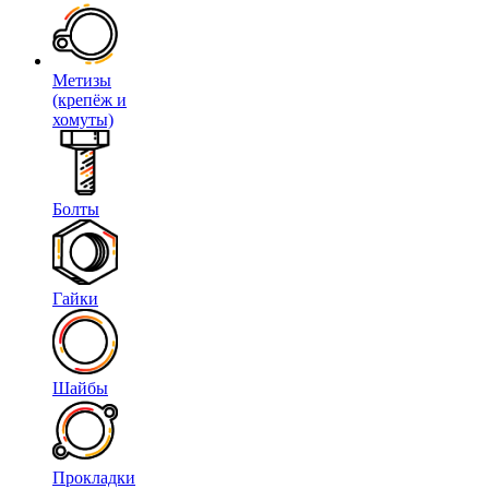
Метизы
(крепёж и
хомуты)
Болты
Гайки
Шайбы
Прокладки