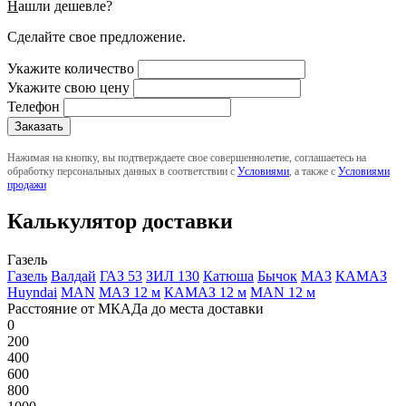
Н
ашли дешевле?
Сделайте свое предложение.
Укажите количество
Укажите свою цену
Телефон
Нажимая на кнопку, вы подтверждаете свое совершеннолетие, соглашаетесь на
обработку персональных данных в соответствии с
Условиями
, а также с
Условиями
продажи
Калькулятор доставки
Газель
Газель
Валдай
ГАЗ 53
ЗИЛ 130
Катюша
Бычок
МАЗ
КАМАЗ
Huyndai
MAN
МАЗ 12 м
КАМАЗ 12 м
MAN 12 м
Расстояние от МКАДа до места доставки
0
200
400
600
800