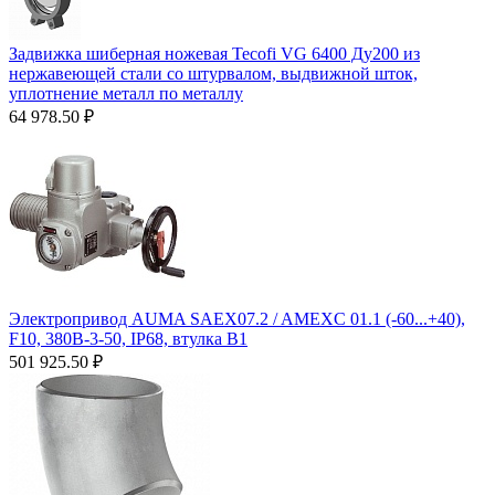
Задвижка шиберная ножевая Tecofi VG 6400 Ду200 из
нержавеющей стали со штурвалом, выдвижной шток,
уплотнение металл по металлу
64 978.50
₽
Электропривод AUMA SAEX07.2 / AMEXC 01.1 (-60...+40),
F10, 380B-3-50, IP68, втулка В1
501 925.50
₽