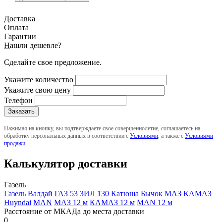
Доставка
Оплата
Гарантии
Н
ашли дешевле?
Сделайте свое предложение.
Укажите количество
Укажите свою цену
Телефон
Нажимая на кнопку, вы подтверждаете свое совершеннолетие, соглашаетесь на
обработку персональных данных в соответствии с
Условиями
, а также с
Условиями
продажи
Калькулятор доставки
Газель
Газель
Валдай
ГАЗ 53
ЗИЛ 130
Катюша
Бычок
МАЗ
КАМАЗ
Huyndai
MAN
МАЗ 12 м
КАМАЗ 12 м
MAN 12 м
Расстояние от МКАДа до места доставки
0