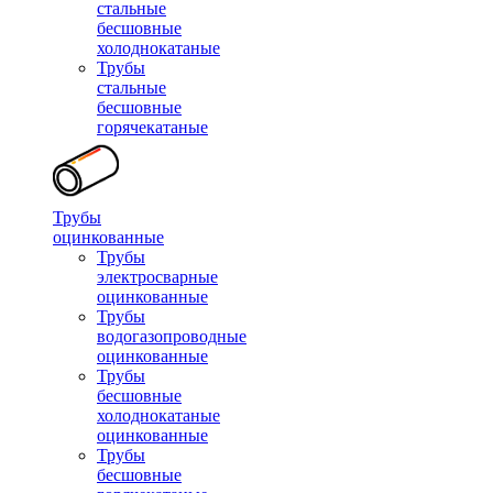
стальные
бесшовные
холоднокатаные
Трубы
стальные
бесшовные
горячекатаные
Трубы
оцинкованные
Трубы
электросварные
оцинкованные
Трубы
водогазопроводные
оцинкованные
Трубы
бесшовные
холоднокатаные
оцинкованные
Трубы
бесшовные