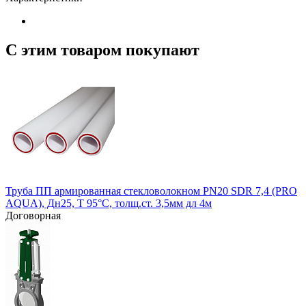
С этим товаром покупают
Труба ПП армированная стекловолокном PN20 SDR 7,4 (PRO
AQUA), Дн25, Т 95°С, толщ.ст. 3,5мм дл 4м
Договорная