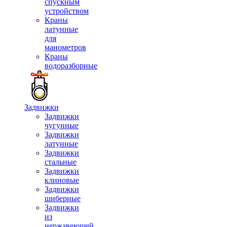
спускным
устройством
Краны
латунные
для
манометров
Краны
водоразборные
Задвижки
Задвижки
чугунные
Задвижки
латунные
Задвижки
стальные
Задвижки
клиновые
Задвижки
шиберные
Задвижки
из
нержавеющей