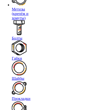
Метизы
(крепёж и
хомуты)
Болты
Гайки
Шайбы
Прокладки