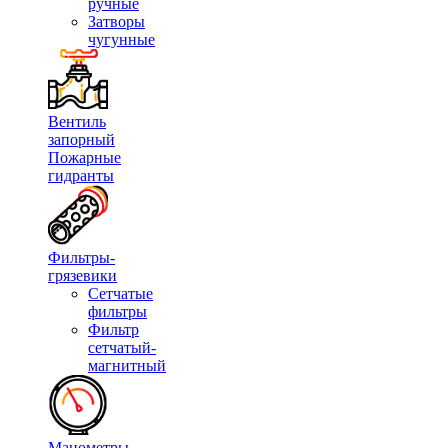
ручные
Затворы
чугунные
Вентиль
запорный
Пожарные
гидранты
Фильтры-
грязевики
Сетчатые
фильтры
Фильтр
сетчатый-
магнитный
Манометры