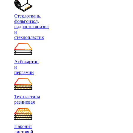
Стеклоткань,
фольгоизол,
гидростеклоизол
и
стеклопластик
Асбокартон
и
пергамин
Техпластина
резиновая
Паронит
листовой