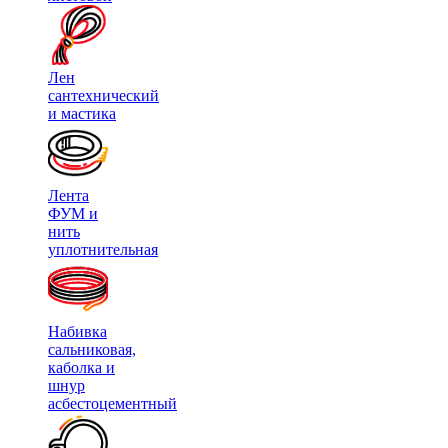
Лен
сантехнический
и мастика
Лента
ФУМ и
нить
уплотнительная
Набивка
сальниковая,
каболка и
шнур
асбестоцементный