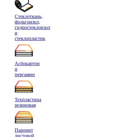
Стеклоткань,
фольгоизол,
гидростеклоизол
и
стеклопластик
Асбокартон
и
пергамин
Техпластина
резиновая
Паронит
листовой