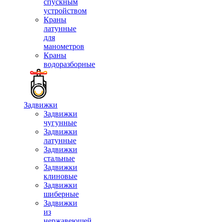
спускным
устройством
Краны
латунные
для
манометров
Краны
водоразборные
Задвижки
Задвижки
чугунные
Задвижки
латунные
Задвижки
стальные
Задвижки
клиновые
Задвижки
шиберные
Задвижки
из
нержавеющей