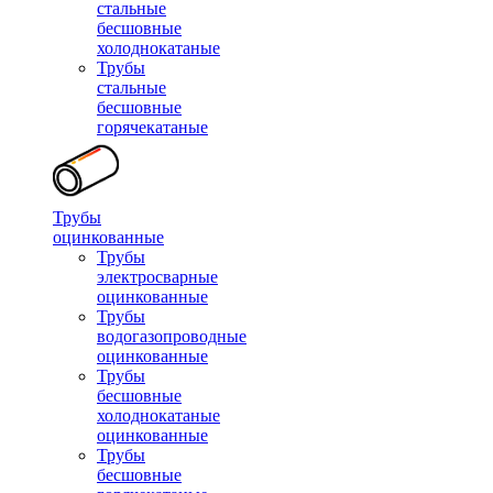
стальные
бесшовные
холоднокатаные
Трубы
стальные
бесшовные
горячекатаные
Трубы
оцинкованные
Трубы
электросварные
оцинкованные
Трубы
водогазопроводные
оцинкованные
Трубы
бесшовные
холоднокатаные
оцинкованные
Трубы
бесшовные