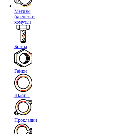
Метизы
(крепёж и
хомуты)
Болты
Гайки
Шайбы
Прокладки