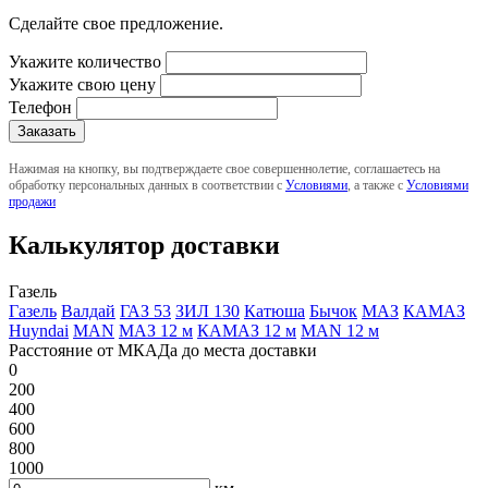
Сделайте свое предложение.
Укажите количество
Укажите свою цену
Телефон
Нажимая на кнопку, вы подтверждаете свое совершеннолетие, соглашаетесь на
обработку персональных данных в соответствии с
Условиями
, а также с
Условиями
продажи
Калькулятор доставки
Газель
Газель
Валдай
ГАЗ 53
ЗИЛ 130
Катюша
Бычок
МАЗ
КАМАЗ
Huyndai
MAN
МАЗ 12 м
КАМАЗ 12 м
MAN 12 м
Расстояние от МКАДа до места доставки
0
200
400
600
800
1000