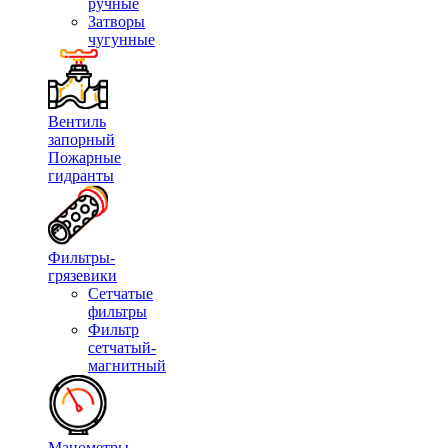
ручные
Затворы
чугунные
Вентиль
запорный
Пожарные
гидранты
Фильтры-
грязевики
Сетчатые
фильтры
Фильтр
сетчатый-
магнитный
Манометры