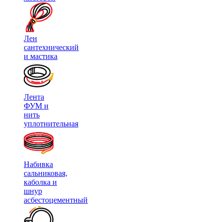
Лен
сантехнический
и мастика
Лента
ФУМ и
нить
уплотнительная
Набивка
сальниковая,
каболка и
шнур
асбестоцементный