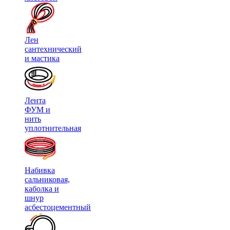
Лен
сантехнический
и мастика
Лента
ФУМ и
нить
уплотнительная
Набивка
сальниковая,
каболка и
шнур
асбестоцементный