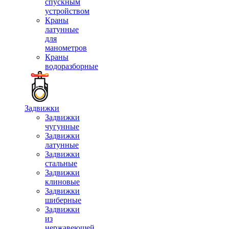
спускным
устройством
Краны
латунные
для
манометров
Краны
водоразборные
Задвижки
Задвижки
чугунные
Задвижки
латунные
Задвижки
стальные
Задвижки
клиновые
Задвижки
шиберные
Задвижки
из
нержавеющей