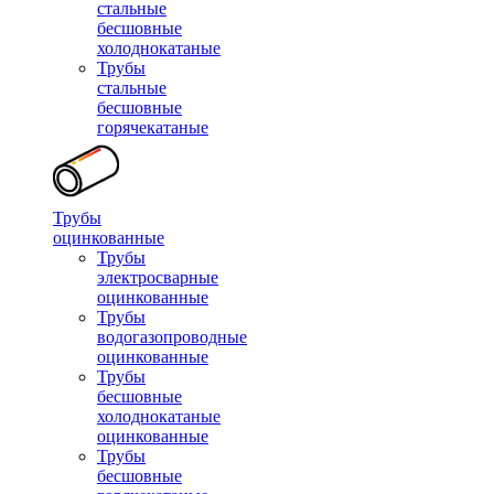
стальные
бесшовные
холоднокатаные
Трубы
стальные
бесшовные
горячекатаные
Трубы
оцинкованные
Трубы
электросварные
оцинкованные
Трубы
водогазопроводные
оцинкованные
Трубы
бесшовные
холоднокатаные
оцинкованные
Трубы
бесшовные