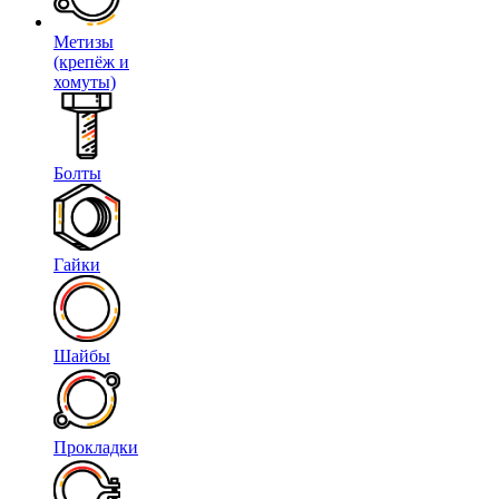
Метизы
(крепёж и
хомуты)
Болты
Гайки
Шайбы
Прокладки