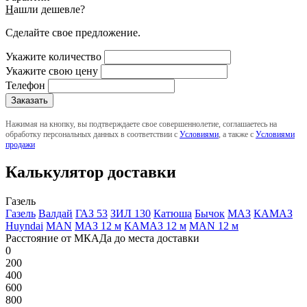
Н
ашли дешевле?
Сделайте свое предложение.
Укажите количество
Укажите свою цену
Телефон
Нажимая на кнопку, вы подтверждаете свое совершеннолетие, соглашаетесь на
обработку персональных данных в соответствии с
Условиями
, а также с
Условиями
продажи
Калькулятор доставки
Газель
Газель
Валдай
ГАЗ 53
ЗИЛ 130
Катюша
Бычок
МАЗ
КАМАЗ
Huyndai
MAN
МАЗ 12 м
КАМАЗ 12 м
MAN 12 м
Расстояние от МКАДа до места доставки
0
200
400
600
800