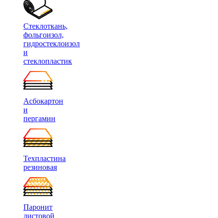
Стеклоткань,
фольгоизол,
гидростеклоизол
и
стеклопластик
Асбокартон
и
пергамин
Техпластина
резиновая
Паронит
листовой