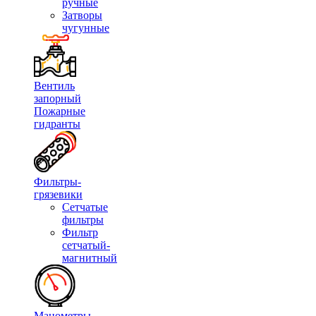
ручные
Затворы
чугунные
Вентиль
запорный
Пожарные
гидранты
Фильтры-
грязевики
Сетчатые
фильтры
Фильтр
сетчатый-
магнитный
Манометры