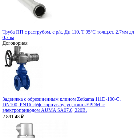
Труба ПП с раструбом, с р/к, Дн 110, Т 95°С толщ.ст. 2,7мм дл
0,75м
Договорная
Задвижка с обрезиненным клином Zetkama 111D-100-C,
DN100, PN16, ф/ф, корпус-чугун, клин-EPDM, с
электроприводом AUMA SA07.6, 220В.
2 891.48
₽