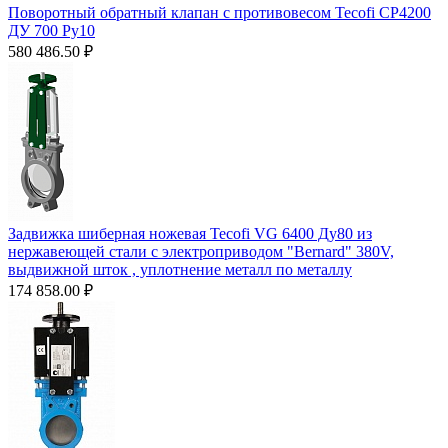
Поворотный обратный клапан с противовесом Tecofi CP4200
ДУ 700 Ру10
580 486.50
₽
Задвижка шиберная ножевая Tecofi VG 6400 Ду80 из
нержавеющей стали с электроприводом "Bernard" 380V,
выдвижной шток , уплотнение металл по металлу
174 858.00
₽