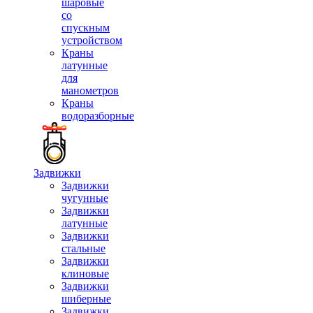
шаровые
со
спускным
устройством
Краны
латунные
для
манометров
Краны
водоразборные
Задвижки
Задвижки
чугунные
Задвижки
латунные
Задвижки
стальные
Задвижки
клиновые
Задвижки
шиберные
Задвижки