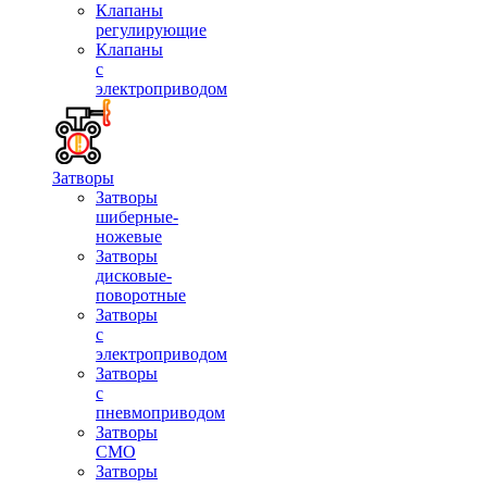
Клапаны
регулирующие
Клапаны
с
электроприводом
Затворы
Затворы
шиберные-
ножевые
Затворы
дисковые-
поворотные
Затворы
с
электроприводом
Затворы
с
пневмоприводом
Затворы
СМО
Затворы