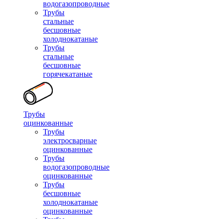
водогазопроводные
Трубы
стальные
бесшовные
холоднокатаные
Трубы
стальные
бесшовные
горячекатаные
Трубы
оцинкованные
Трубы
электросварные
оцинкованные
Трубы
водогазопроводные
оцинкованные
Трубы
бесшовные
холоднокатаные
оцинкованные