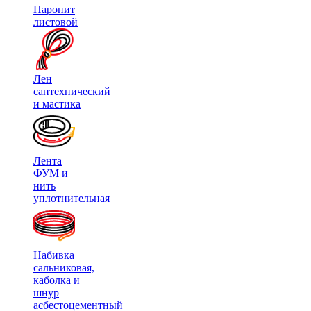
Паронит
листовой
Лен
сантехнический
и мастика
Лента
ФУМ и
нить
уплотнительная
Набивка
сальниковая,
каболка и
шнур
асбестоцементный