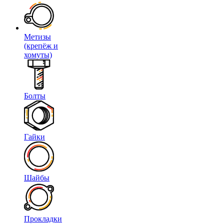
Метизы
(крепёж и
хомуты)
Болты
Гайки
Шайбы
Прокладки