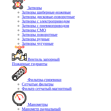
Затворы
Затворы шиберные-ножевые
Затворы дисковые-поворотные
Затворы с электроприводом
Затворы с пневмоприводом
Затворы СМО
Затворы поворотные
Затворы ручные
Затворы чугунные
Вентиль запорный
Пожарные гидранты
Фильтры-грязевики
Сетчатые фильтры
Фильтр сетчатый-магнитный
Манометры
Манометр радиальный