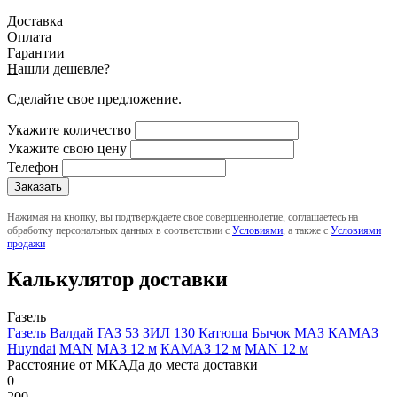
Доставка
Оплата
Гарантии
Н
ашли дешевле?
Сделайте свое предложение.
Укажите количество
Укажите свою цену
Телефон
Нажимая на кнопку, вы подтверждаете свое совершеннолетие, соглашаетесь на
обработку персональных данных в соответствии с
Условиями
, а также с
Условиями
продажи
Калькулятор доставки
Газель
Газель
Валдай
ГАЗ 53
ЗИЛ 130
Катюша
Бычок
МАЗ
КАМАЗ
Huyndai
MAN
МАЗ 12 м
КАМАЗ 12 м
MAN 12 м
Расстояние от МКАДа до места доставки
0
200