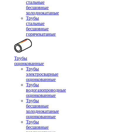
стальные
бесшовные
холоднокатаные
Трубы
стальные
бесшовные
горячекатаные
Трубы
оцинкованные
Трубы
электросварные
оцинкованные
Трубы
водогазопроводные
оцинкованные
Трубы
бесшовные
холоднокатаные
оцинкованные
Трубы
бесшовные