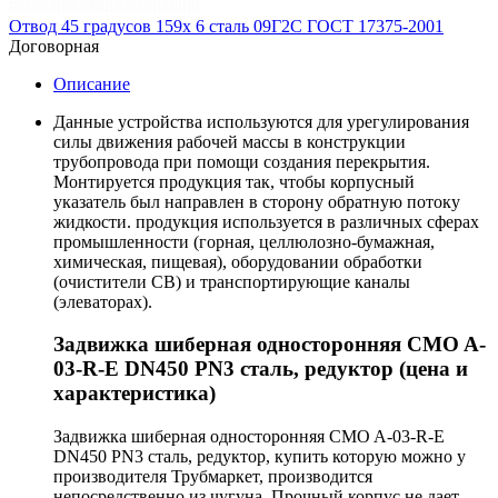
Отвод 45 градусов 159х 6 сталь 09Г2С ГОСТ 17375-2001
Договорная
Описание
Данные устройства используются для урегулирования
силы движения рабочей массы в конструкции
трубопровода при помощи создания перекрытия.
Монтируется продукция так, чтобы корпусный
указатель был направлен в сторону обратную потоку
жидкости. продукция используется в различных сферах
промышленности (горная, целлюлозно-бумажная,
химическая, пищевая), оборудовании обработки
(очистители СВ) и транспортирующие каналы
(элеваторах).
Задвижка шиберная односторонняя CMO A-
03-R-E DN450 PN3 сталь, редуктор (цена и
характеристика)
Задвижка шиберная односторонняя CMO A-03-R-E
DN450 PN3 сталь, редуктор, купить которую можно у
производителя Трубмаркет, производится
непосредственно из чугуна. Прочный корпус не дает