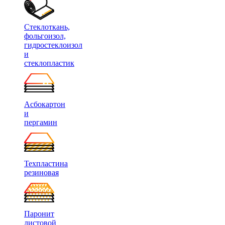
Стеклоткань,
фольгоизол,
гидростеклоизол
и
стеклопластик
Асбокартон
и
пергамин
Техпластина
резиновая
Паронит
листовой