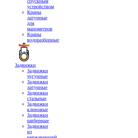
спускным
устройством
Краны
латунные
для
манометров
Краны
водоразборные
Задвижки
Задвижки
чугунные
Задвижки
латунные
Задвижки
стальные
Задвижки
клиновые
Задвижки
шиберные
Задвижки
из
нержавеющей