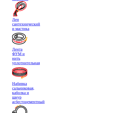
Лен
сантехнический
и мастика
Лента
ФУМ и
нить
уплотнительная
Набивка
сальниковая,
каболка и
шнур
асбестоцементный