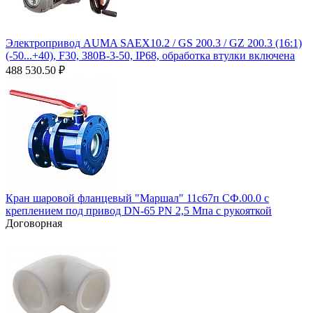
Электропривод AUMA SAEX10.2 / GS 200.3 / GZ 200.3 (16:1)
(-50...+40), F30, 380В-3-50, IP68, обработка втулки включена
488 530.50
₽
Кран шаровой фланцевый "Маршал" 11с67п СФ.00.0 с
креплением под привод DN-65 PN 2,5 Мпа с рукояткой
Договорная