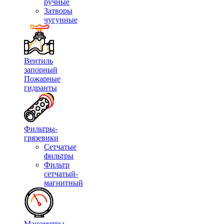
ручные
Затворы
чугунные
Вентиль
запорный
Пожарные
гидранты
Фильтры-
грязевики
Сетчатые
фильтры
Фильтр
сетчатый-
магнитный
Манометры