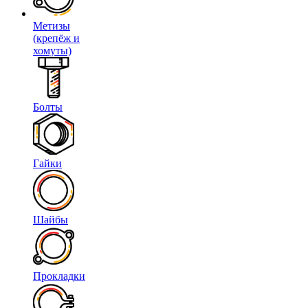
Метизы
(крепёж и
хомуты)
Болты
Гайки
Шайбы
Прокладки