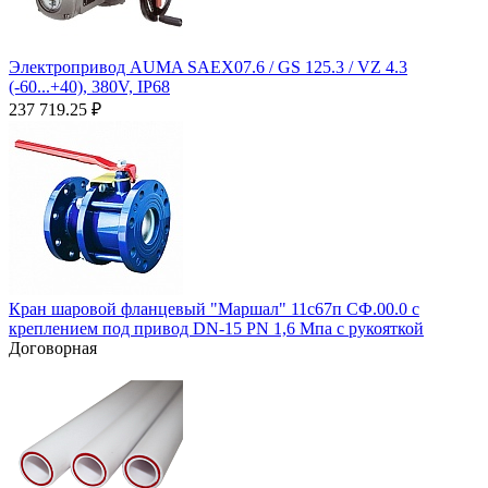
Электропривод AUMA SAEX07.6 / GS 125.3 / VZ 4.3
(-60...+40), 380V, IP68
237 719.25
₽
Кран шаровой фланцевый "Маршал" 11с67п СФ.00.0 с
креплением под привод DN-15 PN 1,6 Мпа с рукояткой
Договорная