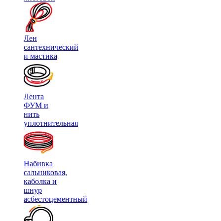
Лен
сантехнический
и мастика
Лента
ФУМ и
нить
уплотнительная
Набивка
сальниковая,
каболка и
шнур
асбестоцементный