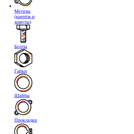
Метизы
(крепёж и
хомуты)
Болты
Гайки
Шайбы
Прокладки