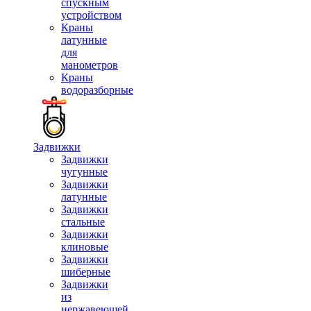
спускным
устройством
Краны
латунные
для
манометров
Краны
водоразборные
Задвижки
Задвижки
чугунные
Задвижки
латунные
Задвижки
стальные
Задвижки
клиновые
Задвижки
шиберные
Задвижки
из
нержавеющей