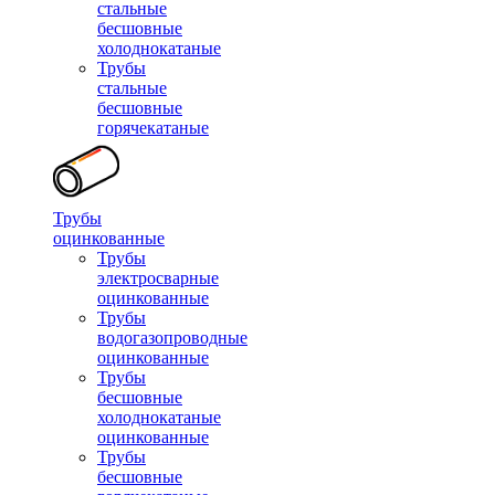
стальные
бесшовные
холоднокатаные
Трубы
стальные
бесшовные
горячекатаные
Трубы
оцинкованные
Трубы
электросварные
оцинкованные
Трубы
водогазопроводные
оцинкованные
Трубы
бесшовные
холоднокатаные
оцинкованные
Трубы
бесшовные