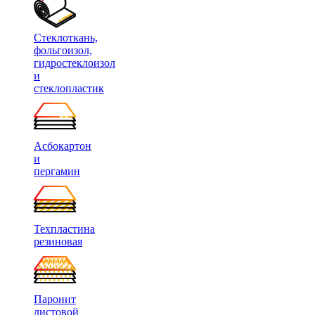
Стеклоткань,
фольгоизол,
гидростеклоизол
и
стеклопластик
Асбокартон
и
пергамин
Техпластина
резиновая
Паронит
листовой