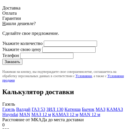
Доставка
Оплата
Гарантии
Н
ашли дешевле?
Сделайте свое предложение.
Укажите количество
Укажите свою цену
Телефон
Нажимая на кнопку, вы подтверждаете свое совершеннолетие, соглашаетесь на
обработку персональных данных в соответствии с
Условиями
, а также с
Условиями
продажи
Калькулятор доставки
Газель
Газель
Валдай
ГАЗ 53
ЗИЛ 130
Катюша
Бычок
МАЗ
КАМАЗ
Huyndai
MAN
МАЗ 12 м
КАМАЗ 12 м
MAN 12 м
Расстояние от МКАДа до места доставки
0