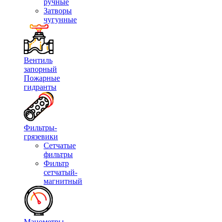
ручные
Затворы
чугунные
Вентиль
запорный
Пожарные
гидранты
Фильтры-
грязевики
Сетчатые
фильтры
Фильтр
сетчатый-
магнитный
Манометры