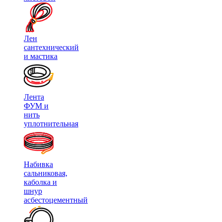
Лен
сантехнический
и мастика
Лента
ФУМ и
нить
уплотнительная
Набивка
сальниковая,
каболка и
шнур
асбестоцементный