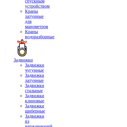
спускным
устройством
Краны
латунные
для
манометров
Краны
водоразборные
Задвижки
Задвижки
чугунные
Задвижки
латунные
Задвижки
стальные
Задвижки
клиновые
Задвижки
шиберные
Задвижки
из
нержавеющей