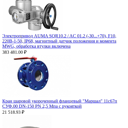
Электропривод AUMA SQR10.2 / AC 01.2 (-30...+70), F10,
220B-1-50, IP68, магнитный датчик положения и момента
MWG, обработка втулки включена
383 481.00
₽
Кран шаровой укороченный фланцевый "Маршал" 11с67п
СУФ.00 DN-150 PN 2,5 Мпа с рукояткой
21 518.93
₽