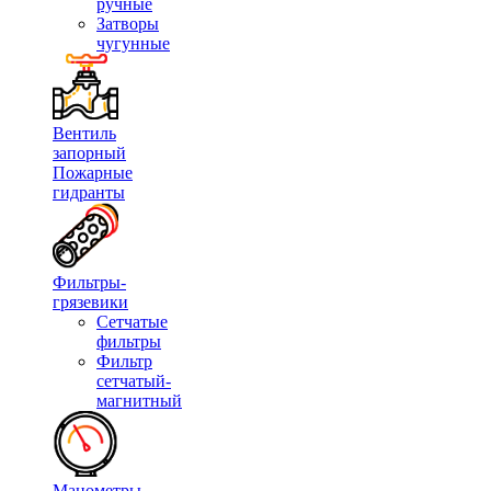
ручные
Затворы
чугунные
Вентиль
запорный
Пожарные
гидранты
Фильтры-
грязевики
Сетчатые
фильтры
Фильтр
сетчатый-
магнитный
Манометры