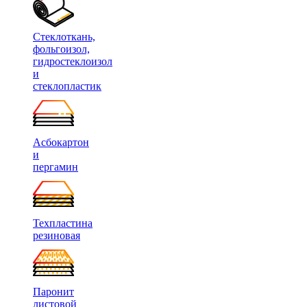
Стеклоткань,
фольгоизол,
гидростеклоизол
и
стеклопластик
Асбокартон
и
пергамин
Техпластина
резиновая
Паронит
листовой