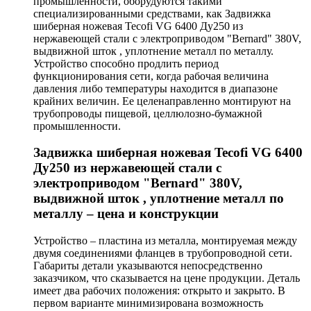
промышленности, оборудуются такими
специализированными средствами, как Задвижка
шиберная ножевая Tecofi VG 6400 Ду250 из
нержавеющей стали с электроприводом "Bernard" 380V,
выдвижной шток , уплотнение металл по металлу.
Устройство способно продлить период
функционирования сети, когда рабочая величина
давления либо температуры находится в диапазоне
крайних величин. Ее целенаправленно монтируют на
трубопроводы пищевой, целлюлозно-бумажной
промышленности.
Задвижка шиберная ножевая Tecofi VG 6400
Ду250 из нержавеющей стали с
электроприводом "Bernard" 380V,
выдвижной шток , уплотнение металл по
металлу – цена и конструкции
Устройство – пластина из металла, монтируемая между
двумя соединениями фланцев в трубопроводной сети.
Габариты детали указываются непосредственно
заказчиком, что сказывается на цене продукции. Деталь
имеет два рабочих положения: открыто и закрыто. В
первом варианте минимизирована возможность