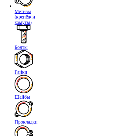
Метизы
(крепёж и
хомуты)
Болты
Гайки
Шайбы
Прокладки