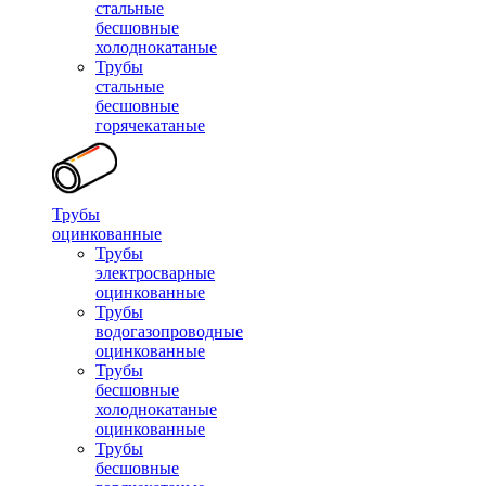
стальные
бесшовные
холоднокатаные
Трубы
стальные
бесшовные
горячекатаные
Трубы
оцинкованные
Трубы
электросварные
оцинкованные
Трубы
водогазопроводные
оцинкованные
Трубы
бесшовные
холоднокатаные
оцинкованные
Трубы
бесшовные