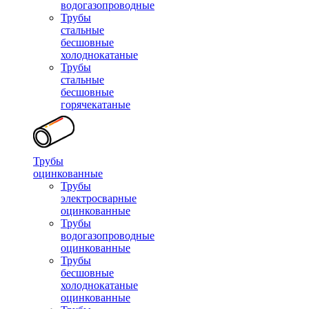
водогазопроводные
Трубы
стальные
бесшовные
холоднокатаные
Трубы
стальные
бесшовные
горячекатаные
Трубы
оцинкованные
Трубы
электросварные
оцинкованные
Трубы
водогазопроводные
оцинкованные
Трубы
бесшовные
холоднокатаные
оцинкованные