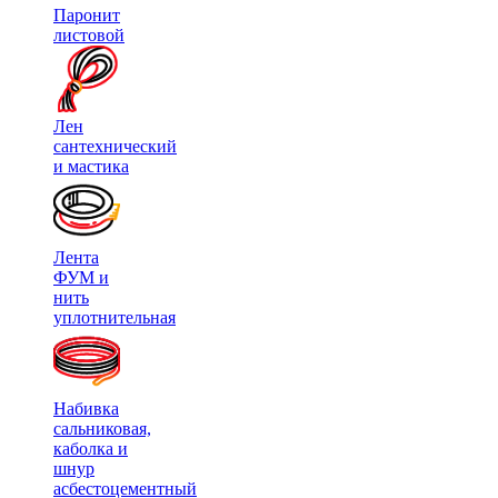
Паронит
листовой
Лен
сантехнический
и мастика
Лента
ФУМ и
нить
уплотнительная
Набивка
сальниковая,
каболка и
шнур
асбестоцементный