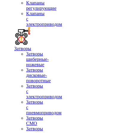
Клапаны
регулирующие
Клапаны
с
электроприводом
Затворы
Затворы
шиберные-
ножевые
Затворы
дисковые-
поворотные
Затворы
с
электроприводом
Затворы
с
пневмоприводом
Затворы
СМО
Затворы