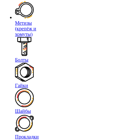
Метизы
(крепёж и
хомуты)
Болты
Гайки
Шайбы
Прокладки