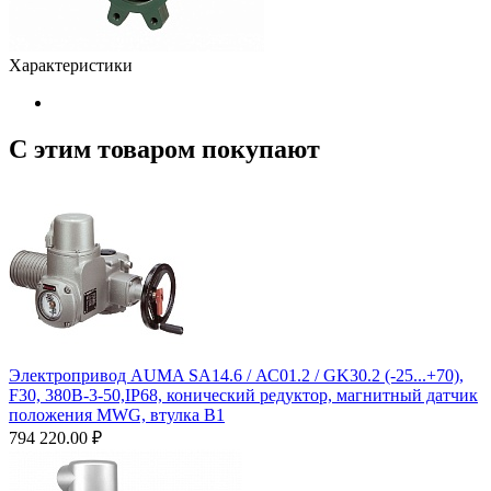
Характеристики
С этим товаром покупают
Электропривод AUMA SA14.6 / АС01.2 / GK30.2 (-25...+70),
F30, 380B-3-50,IP68, конический редуктор, магнитный датчик
положения MWG, втулка В1
794 220.00
₽