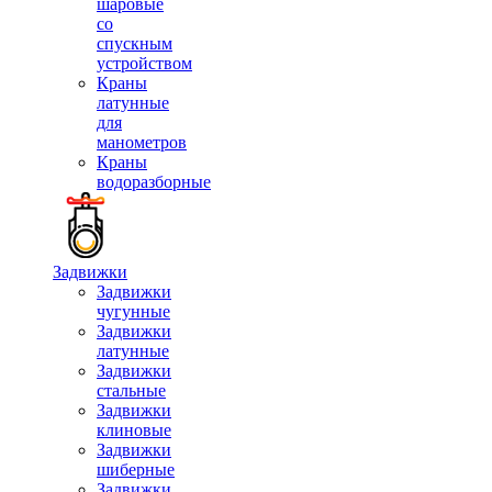
шаровые
со
спускным
устройством
Краны
латунные
для
манометров
Краны
водоразборные
Задвижки
Задвижки
чугунные
Задвижки
латунные
Задвижки
стальные
Задвижки
клиновые
Задвижки
шиберные
Задвижки