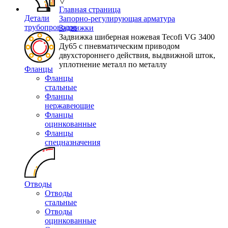
▽
Главная страница
Детали
Запорно-регулирующая арматура
трубопроводов
Задвижки
Задвижка шиберная ножевая Tecofi VG 3400
Ду65 с пневматическим приводом
двухстороннего действия, выдвижной шток,
уплотнение металл по металлу
Фланцы
Фланцы
стальные
Фланцы
нержавеющие
Фланцы
оцинкованные
Фланцы
спецназначения
Отводы
Отводы
стальные
Отводы
оцинкованные