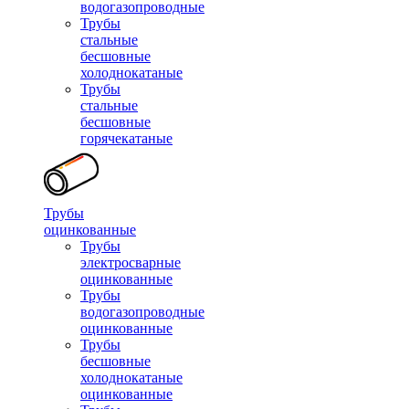
водогазопроводные
Трубы
стальные
бесшовные
холоднокатаные
Трубы
стальные
бесшовные
горячекатаные
Трубы
оцинкованные
Трубы
электросварные
оцинкованные
Трубы
водогазопроводные
оцинкованные
Трубы
бесшовные
холоднокатаные
оцинкованные