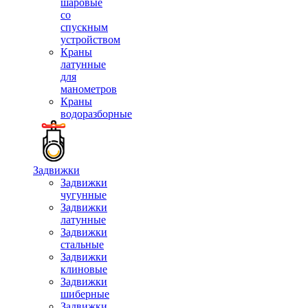
шаровые
со
спускным
устройством
Краны
латунные
для
манометров
Краны
водоразборные
Задвижки
Задвижки
чугунные
Задвижки
латунные
Задвижки
стальные
Задвижки
клиновые
Задвижки
шиберные
Задвижки