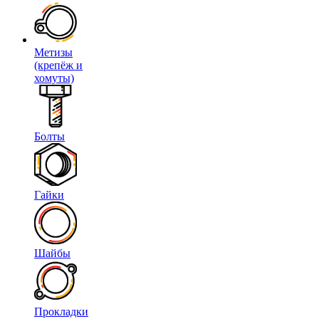
Метизы
(крепёж и
хомуты)
Болты
Гайки
Шайбы
Прокладки