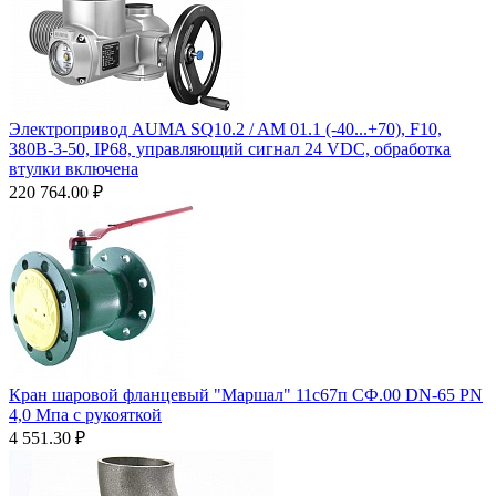
Электропривод AUMA SQ10.2 / AM 01.1 (-40...+70), F10,
380B-3-50, IP68, управляющий сигнал 24 VDC, обработка
втулки включена
220 764.00
₽
Кран шаровой фланцевый "Маршал" 11с67п СФ.00 DN-65 PN
4,0 Мпа с рукояткой
4 551.30
₽