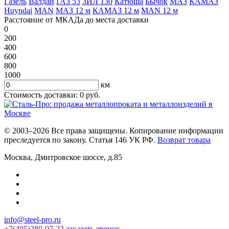
Газель
Валдай
ГАЗ 53
ЗИЛ 130
Катюша
Бычок
МАЗ
КАМАЗ
Huyndai
MAN
МАЗ 12 м
КАМАЗ 12 м
MAN 12 м
Расстояние от МКАДа до места доставки
0
200
400
600
800
1000
км
Стоимость доставки:
0
руб.
© 2003–2026 Все права защищены. Копирование информации
преследуется по закону. Статья 146 УК РФ.
Возврат товара
Москва
,
Дмитровское шоссе, д.85
info@steel-pro.ru
+7(495)
280-07-22
заказать звонок