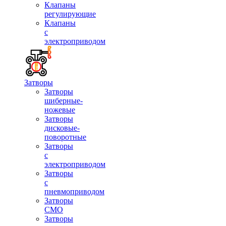
Клапаны
регулирующие
Клапаны
с
электроприводом
Затворы
Затворы
шиберные-
ножевые
Затворы
дисковые-
поворотные
Затворы
с
электроприводом
Затворы
с
пневмоприводом
Затворы
СМО
Затворы