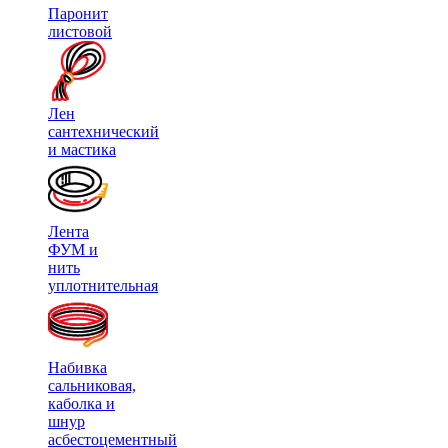
Паронит
листовой
Лен
сантехнический
и мастика
Лента
ФУМ и
нить
уплотнительная
Набивка
сальниковая,
каболка и
шнур
асбестоцементный