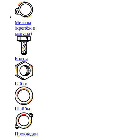
Метизы
(крепёж и
хомуты)
Болты
Гайки
Шайбы
Прокладки