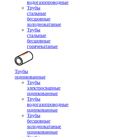
водогазопроводные
Трубы
стальные
бесшовные
холоднокатаные
Трубы
стальные
бесшовные
горячекатаные
Трубы
оцинкованные
Трубы
электросварные
оцинкованные
Трубы
водогазопроводные
оцинкованные
Трубы
бесшовные
холоднокатаные
оцинкованные