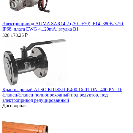
Электропривод AUMA SAR14.2 (-30...+70), F14, 380B-3-50,
IP68, плата EWG 4...20mA, втулка В1
328 178.25
₽
Кран шаровый ALSO КШ.Ф.П.Р.400.16-01 DN=400 PN=16
фланец/фланец полнопроходный под редуктор, под
электропривод редуцированный
Договорная