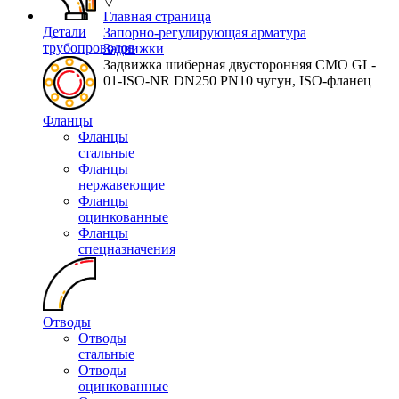
▽
Главная страница
Детали
Запорно-регулирующая арматура
трубопроводов
Задвижки
Задвижка шиберная двусторонняя СМО GL-
01-ISO-NR DN250 PN10 чугун, ISO-фланец
Фланцы
Фланцы
стальные
Фланцы
нержавеющие
Фланцы
оцинкованные
Фланцы
спецназначения
Отводы
Отводы
стальные
Отводы
оцинкованные