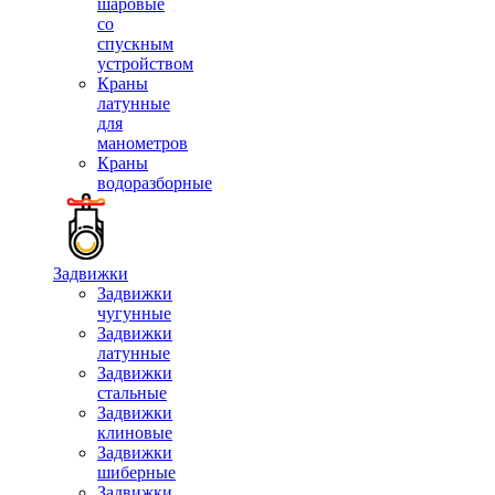
шаровые
со
спускным
устройством
Краны
латунные
для
манометров
Краны
водоразборные
Задвижки
Задвижки
чугунные
Задвижки
латунные
Задвижки
стальные
Задвижки
клиновые
Задвижки
шиберные
Задвижки