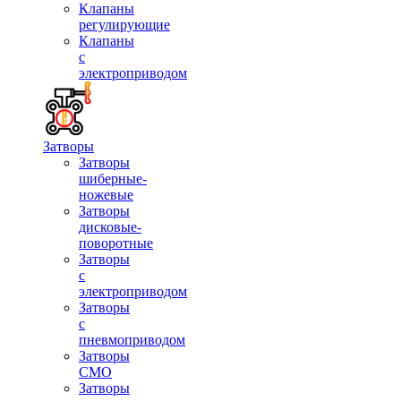
Клапаны
регулирующие
Клапаны
с
электроприводом
Затворы
Затворы
шиберные-
ножевые
Затворы
дисковые-
поворотные
Затворы
с
электроприводом
Затворы
с
пневмоприводом
Затворы
СМО
Затворы