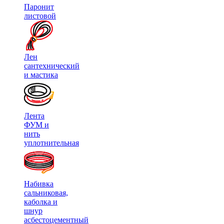
Паронит
листовой
Лен
сантехнический
и мастика
Лента
ФУМ и
нить
уплотнительная
Набивка
сальниковая,
каболка и
шнур
асбестоцементный