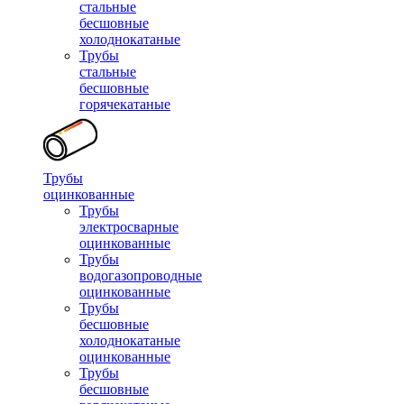
стальные
бесшовные
холоднокатаные
Трубы
стальные
бесшовные
горячекатаные
Трубы
оцинкованные
Трубы
электросварные
оцинкованные
Трубы
водогазопроводные
оцинкованные
Трубы
бесшовные
холоднокатаные
оцинкованные
Трубы
бесшовные