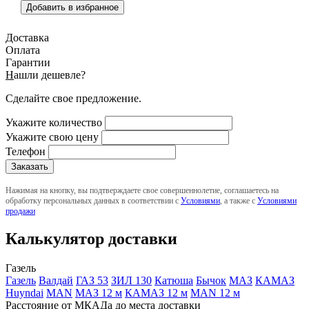
Добавить в избранное
Доставка
Оплата
Гарантии
Н
ашли дешевле?
Сделайте свое предложение.
Укажите количество
Укажите свою цену
Телефон
Нажимая на кнопку, вы подтверждаете свое совершеннолетие, соглашаетесь на
обработку персональных данных в соответствии с
Условиями
, а также с
Условиями
продажи
Калькулятор доставки
Газель
Газель
Валдай
ГАЗ 53
ЗИЛ 130
Катюша
Бычок
МАЗ
КАМАЗ
Huyndai
MAN
МАЗ 12 м
КАМАЗ 12 м
MAN 12 м
Расстояние от МКАДа до места доставки