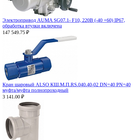
Электропривод AUMA SG07.1- F10, 220В (-40 +60) IP67,
обработка втулки включена
147 549.75
₽
Кран шаровый ALSO КШ.М.П.RS.040.40-02 DN=40 PN=40
муфта/муфта полнопроходный
3 141.00
₽