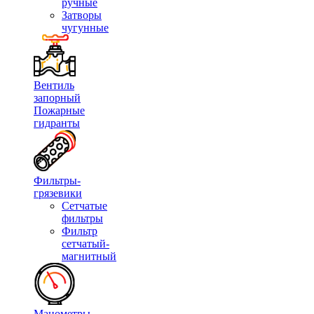
ручные
Затворы
чугунные
Вентиль
запорный
Пожарные
гидранты
Фильтры-
грязевики
Сетчатые
фильтры
Фильтр
сетчатый-
магнитный
Манометры