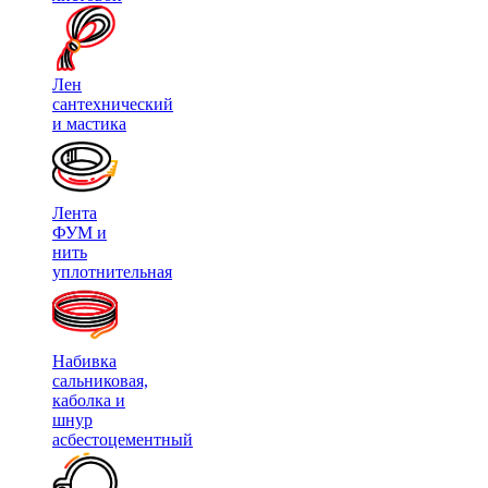
Лен
сантехнический
и мастика
Лента
ФУМ и
нить
уплотнительная
Набивка
сальниковая,
каболка и
шнур
асбестоцементный