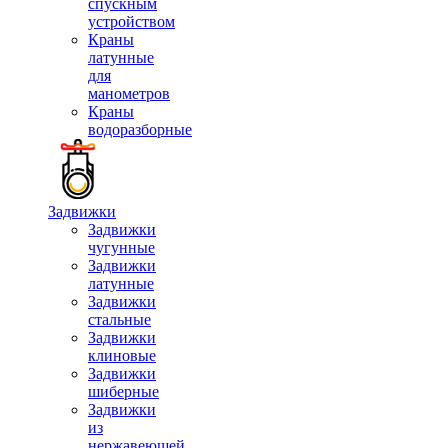
спускным
устройством
Краны
латунные
для
манометров
Краны
водоразборные
Задвижки
Задвижки
чугунные
Задвижки
латунные
Задвижки
стальные
Задвижки
клиновые
Задвижки
шиберные
Задвижки
из
нержавеющей