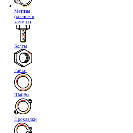
Метизы
(крепёж и
хомуты)
Болты
Гайки
Шайбы
Прокладки