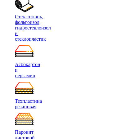
Стеклоткань,
фольгоизол,
гидростеклоизол
и
стеклопластик
Асбокартон
и
пергамин
Техпластина
резиновая
Паронит
листовой