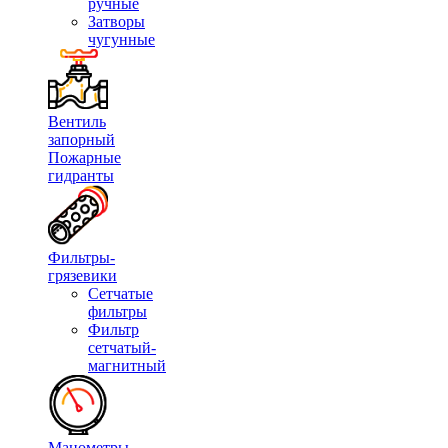
ручные
Затворы
чугунные
Вентиль
запорный
Пожарные
гидранты
Фильтры-
грязевики
Сетчатые
фильтры
Фильтр
сетчатый-
магнитный
Манометры