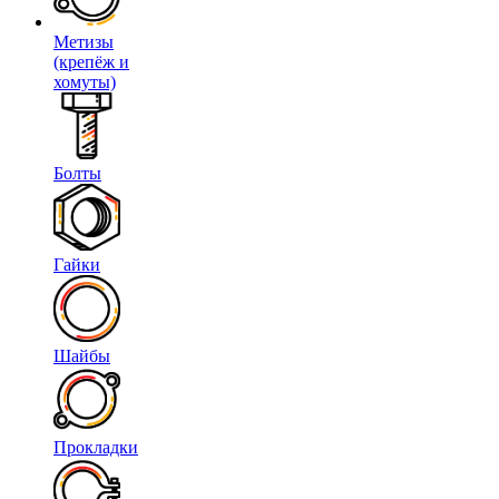
Метизы
(крепёж и
хомуты)
Болты
Гайки
Шайбы
Прокладки