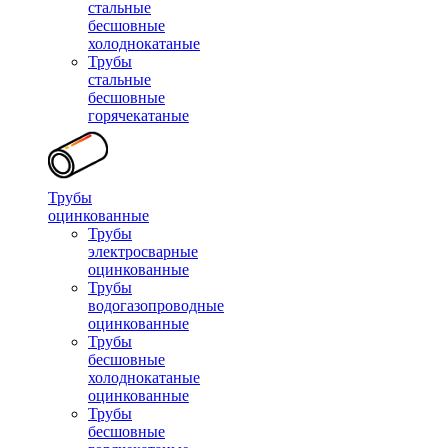
стальные
бесшовные
холоднокатаные
Трубы
стальные
бесшовные
горячекатаные
Трубы
оцинкованные
Трубы
электросварные
оцинкованные
Трубы
водогазопроводные
оцинкованные
Трубы
бесшовные
холоднокатаные
оцинкованные
Трубы
бесшовные