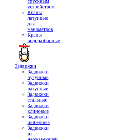
спускным
устройством
Краны
латунные
для
манометров
Краны
водоразборные
Задвижки
Задвижки
чугунные
Задвижки
латунные
Задвижки
стальные
Задвижки
клиновые
Задвижки
шиберные
Задвижки
из
нержавеющей