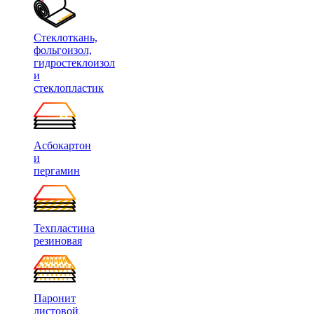
Стеклоткань,
фольгоизол,
гидростеклоизол
и
стеклопластик
Асбокартон
и
пергамин
Техпластина
резиновая
Паронит
листовой