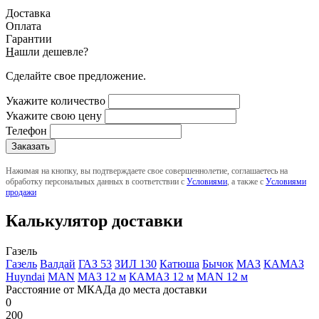
Доставка
Оплата
Гарантии
Н
ашли дешевле?
Сделайте свое предложение.
Укажите количество
Укажите свою цену
Телефон
Нажимая на кнопку, вы подтверждаете свое совершеннолетие, соглашаетесь на
обработку персональных данных в соответствии с
Условиями
, а также с
Условиями
продажи
Калькулятор доставки
Газель
Газель
Валдай
ГАЗ 53
ЗИЛ 130
Катюша
Бычок
МАЗ
КАМАЗ
Huyndai
MAN
МАЗ 12 м
КАМАЗ 12 м
MAN 12 м
Расстояние от МКАДа до места доставки
0
200