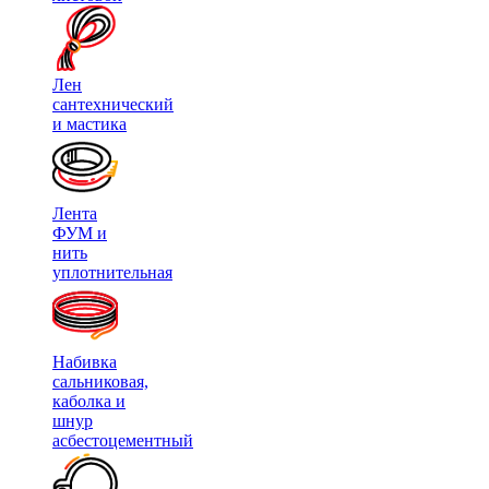
Лен
сантехнический
и мастика
Лента
ФУМ и
нить
уплотнительная
Набивка
сальниковая,
каболка и
шнур
асбестоцементный