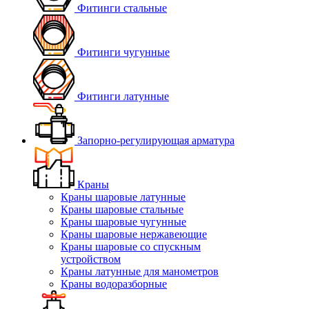
Фитинги стальные
Фитинги чугунные
Фитинги латунные
Запорно-регулирующая арматура
Краны
Краны шаровые латунные
Краны шаровые стальные
Краны шаровые чугунные
Краны шаровые нержавеющие
Краны шаровые со спускным
устройством
Краны латунные для манометров
Краны водоразборные