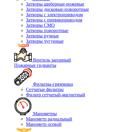
Затворы шиберные-ножевые
Затворы дисковые-поворотные
Затворы с электроприводом
Затворы с пневмоприводом
Затворы СМО
Затворы поворотные
Затворы ручные
Затворы чугунные
Вентиль запорный
Пожарные гидранты
Фильтры-грязевики
Сетчатые фильтры
Фильтр сетчатый-магнитный
Манометры
Манометр радиальный
Манометр осевой