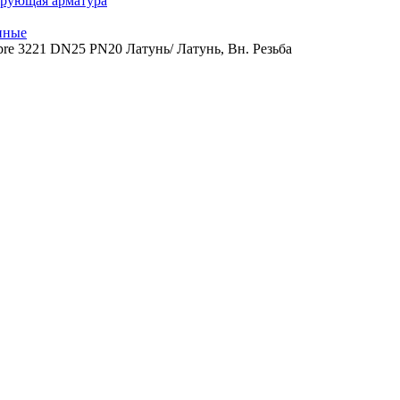
ирующая арматура
нные
re 3221 DN25 PN20 Латунь/ Латунь, Вн. Резьба