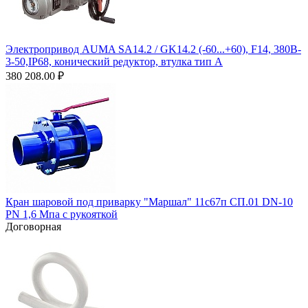
Электропривод AUMA SA14.2 / GK14.2 (-60...+60), F14, 380B-
3-50,IP68, конический редуктор, втулка тип А
380 208.00
₽
Кран шаровой под приварку "Маршал" 11с67п СП.01 DN-10
PN 1,6 Мпа с рукояткой
Договорная