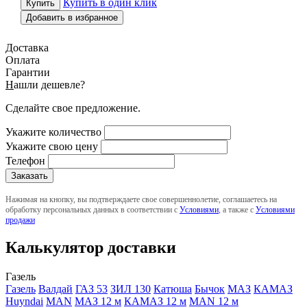
Купить в один клик
Добавить в избранное
Доставка
Оплата
Гарантии
Н
ашли дешевле?
Сделайте свое предложение.
Укажите количество
Укажите свою цену
Телефон
Нажимая на кнопку, вы подтверждаете свое совершеннолетие, соглашаетесь на
обработку персональных данных в соответствии с
Условиями
, а также с
Условиями
продажи
Калькулятор доставки
Газель
Газель
Валдай
ГАЗ 53
ЗИЛ 130
Катюша
Бычок
МАЗ
КАМАЗ
Huyndai
MAN
МАЗ 12 м
КАМАЗ 12 м
MAN 12 м