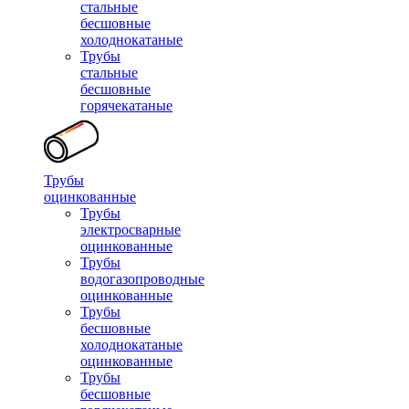
стальные
бесшовные
холоднокатаные
Трубы
стальные
бесшовные
горячекатаные
Трубы
оцинкованные
Трубы
электросварные
оцинкованные
Трубы
водогазопроводные
оцинкованные
Трубы
бесшовные
холоднокатаные
оцинкованные
Трубы
бесшовные