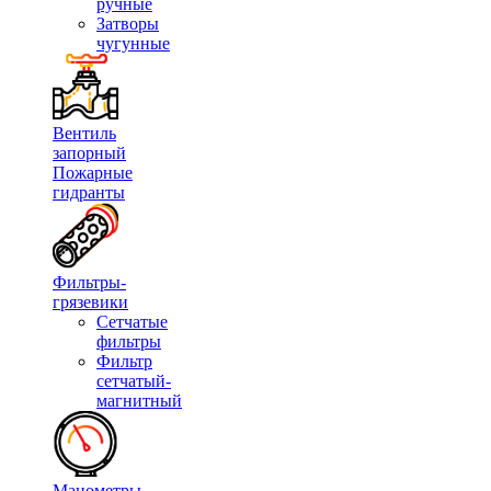
ручные
Затворы
чугунные
Вентиль
запорный
Пожарные
гидранты
Фильтры-
грязевики
Сетчатые
фильтры
Фильтр
сетчатый-
магнитный
Манометры