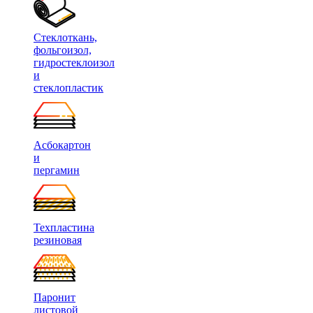
Стеклоткань,
фольгоизол,
гидростеклоизол
и
стеклопластик
Асбокартон
и
пергамин
Техпластина
резиновая
Паронит
листовой