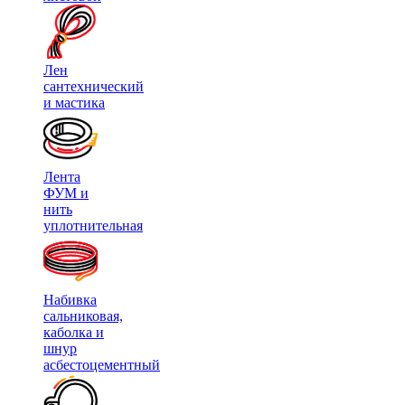
Лен
сантехнический
и мастика
Лента
ФУМ и
нить
уплотнительная
Набивка
сальниковая,
каболка и
шнур
асбестоцементный