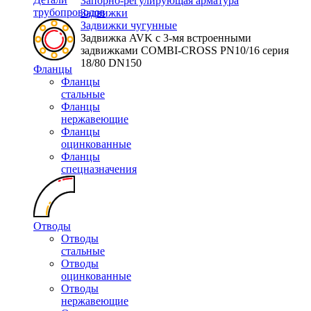
Запорно-регулирующая арматура
трубопроводов
Задвижки
Задвижки чугунные
Задвижка AVK с 3-мя встроенными
задвижками COMBI-CROSS PN10/16 серия
18/80 DN150
Фланцы
Фланцы
стальные
Фланцы
нержавеющие
Фланцы
оцинкованные
Фланцы
спецназначения
Отводы
Отводы
стальные
Отводы
оцинкованные
Отводы
нержавеющие