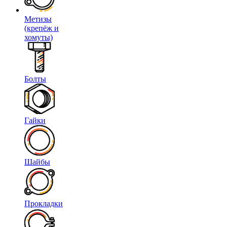
Метизы
(крепёж и
хомуты)
Болты
Гайки
Шайбы
Прокладки