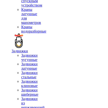
спускным
устройством
Краны
латунные
для
манометров
Краны
водоразборные
Задвижки
Задвижки
чугунные
Задвижки
латунные
Задвижки
стальные
Задвижки
клиновые
Задвижки
шиберные
Задвижки
из
нержавеющей