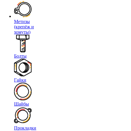
Метизы
(крепёж и
хомуты)
Болты
Гайки
Шайбы
Прокладки