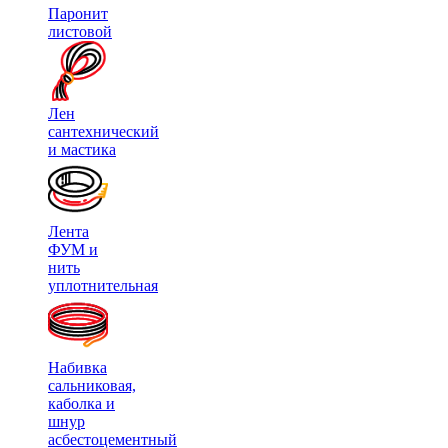
Паронит
листовой
Лен
сантехнический
и мастика
Лента
ФУМ и
нить
уплотнительная
Набивка
сальниковая,
каболка и
шнур
асбестоцементный