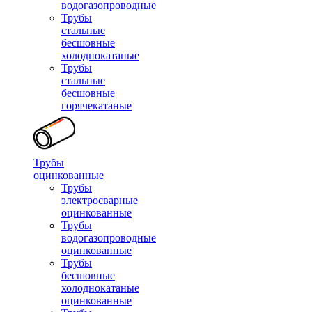
водогазопроводные
Трубы
стальные
бесшовные
холоднокатаные
Трубы
стальные
бесшовные
горячекатаные
Трубы
оцинкованные
Трубы
электросварные
оцинкованные
Трубы
водогазопроводные
оцинкованные
Трубы
бесшовные
холоднокатаные
оцинкованные