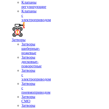
Клапаны
регулирующие
Клапаны
с
электроприводом
Затворы
Затворы
шиберные-
ножевые
Затворы
дисковые-
поворотные
Затворы
с
электроприводом
Затворы
с
пневмоприводом
Затворы
СМО
Затворы