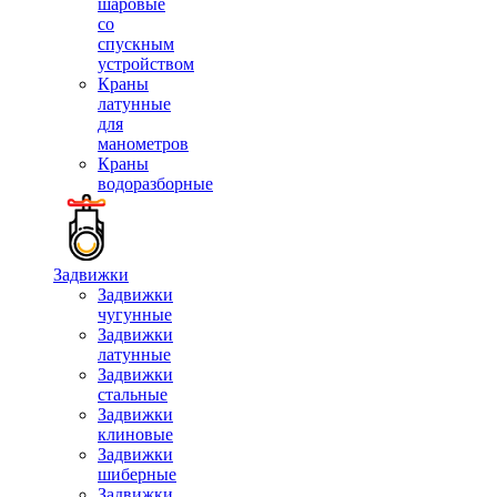
шаровые
со
спускным
устройством
Краны
латунные
для
манометров
Краны
водоразборные
Задвижки
Задвижки
чугунные
Задвижки
латунные
Задвижки
стальные
Задвижки
клиновые
Задвижки
шиберные
Задвижки