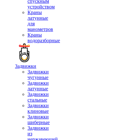
спускным
устройством
Краны
латунные
для
манометров
Краны
водоразборные
Задвижки
Задвижки
чугунные
Задвижки
латунные
Задвижки
стальные
Задвижки
клиновые
Задвижки
шиберные
Задвижки
из
нержавеющей