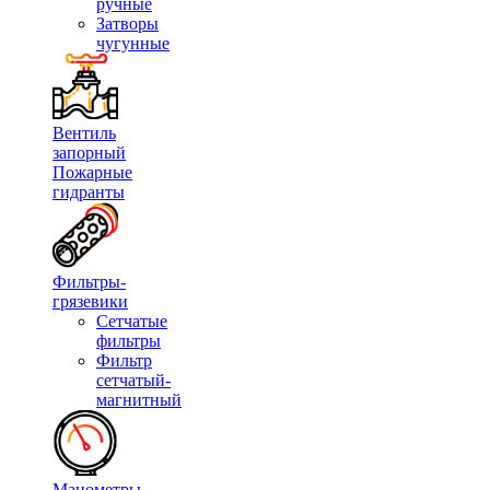
ручные
Затворы
чугунные
Вентиль
запорный
Пожарные
гидранты
Фильтры-
грязевики
Сетчатые
фильтры
Фильтр
сетчатый-
магнитный
Манометры