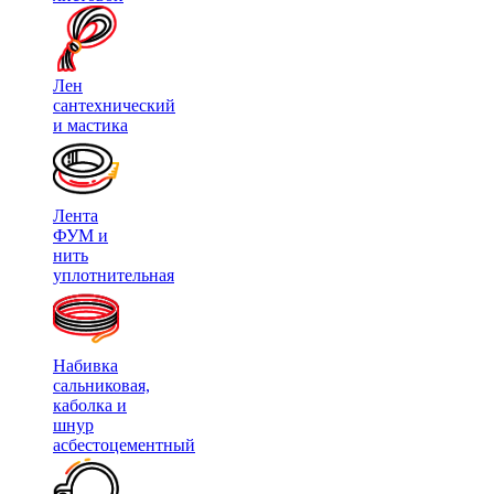
Лен
сантехнический
и мастика
Лента
ФУМ и
нить
уплотнительная
Набивка
сальниковая,
каболка и
шнур
асбестоцементный