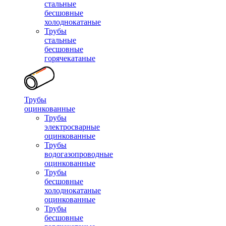
стальные
бесшовные
холоднокатаные
Трубы
стальные
бесшовные
горячекатаные
Трубы
оцинкованные
Трубы
электросварные
оцинкованные
Трубы
водогазопроводные
оцинкованные
Трубы
бесшовные
холоднокатаные
оцинкованные
Трубы
бесшовные