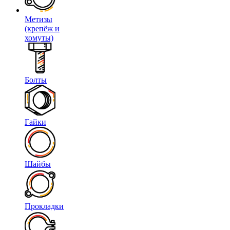
Метизы
(крепёж и
хомуты)
Болты
Гайки
Шайбы
Прокладки