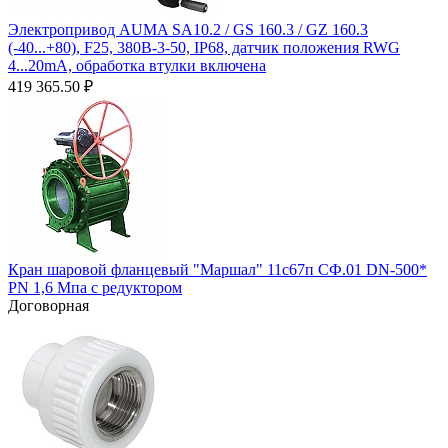
Электропривод AUMA SA10.2 / GS 160.3 / GZ 160.3
(-40...+80), F25, 380B-3-50, IP68, датчик положения RWG
4...20mA, обработка втулки включена
419 365.50
₽
Кран шаровой фланцевый "Маршал" 11с67п СФ.01 DN-500*
PN 1,6 Мпа с редуктором
Договорная