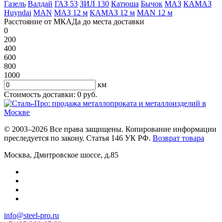
Газель
Валдай
ГАЗ 53
ЗИЛ 130
Катюша
Бычок
МАЗ
КАМАЗ
Huyndai
MAN
МАЗ 12 м
КАМАЗ 12 м
MAN 12 м
Расстояние от МКАДа до места доставки
0
200
400
600
800
1000
км
Стоимость доставки:
0
руб.
© 2003–2026 Все права защищены. Копирование информации
преследуется по закону. Статья 146 УК РФ.
Возврат товара
Москва
,
Дмитровское шоссе, д.85
info@steel-pro.ru