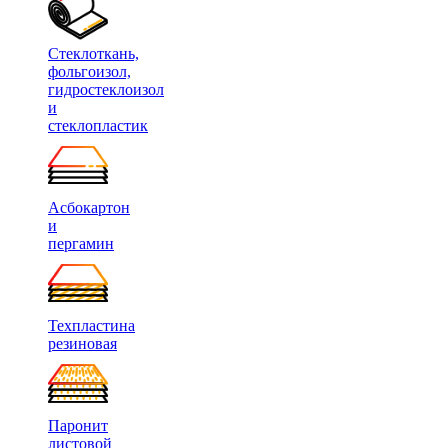
Стеклоткань,
фольгоизол,
гидростеклоизол
и
стеклопластик
Асбокартон
и
пергамин
Техпластина
резиновая
Паронит
листовой