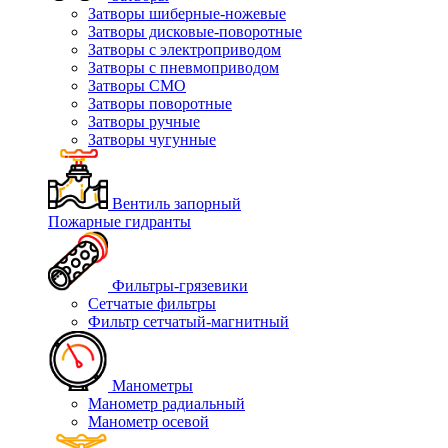
Затворы шиберные-ножевые
Затворы дисковые-поворотные
Затворы с электроприводом
Затворы с пневмоприводом
Затворы СМО
Затворы поворотные
Затворы ручные
Затворы чугунные
Вентиль запорный
Пожарные гидранты
Фильтры-грязевики
Сетчатые фильтры
Фильтр сетчатый-магнитный
Манометры
Манометр радиальный
Манометр осевой