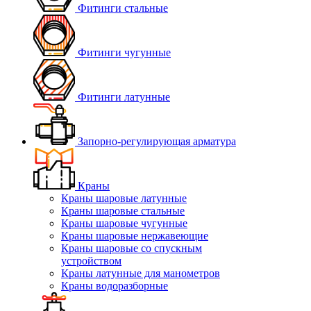
Фитинги стальные
Фитинги чугунные
Фитинги латунные
Запорно-регулирующая арматура
Краны
Краны шаровые латунные
Краны шаровые стальные
Краны шаровые чугунные
Краны шаровые нержавеющие
Краны шаровые со спускным
устройством
Краны латунные для манометров
Краны водоразборные