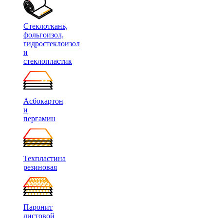
Стеклоткань,
фольгоизол,
гидростеклоизол
и
стеклопластик
Асбокартон
и
пергамин
Техпластина
резиновая
Паронит
листовой