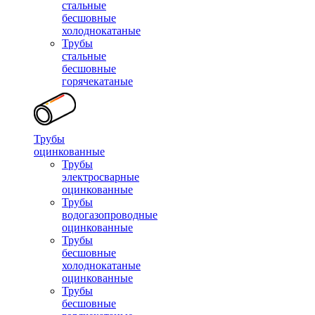
стальные
бесшовные
холоднокатаные
Трубы
стальные
бесшовные
горячекатаные
Трубы
оцинкованные
Трубы
электросварные
оцинкованные
Трубы
водогазопроводные
оцинкованные
Трубы
бесшовные
холоднокатаные
оцинкованные
Трубы
бесшовные