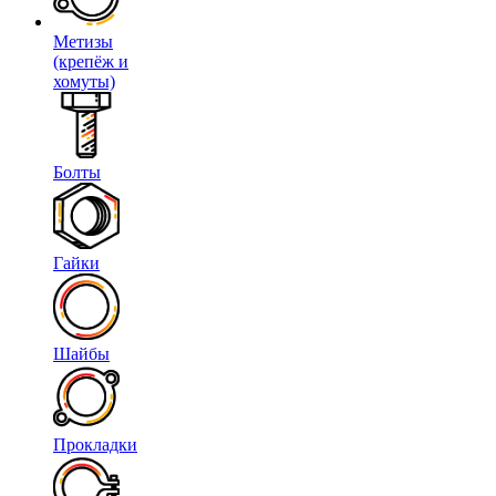
Метизы
(крепёж и
хомуты)
Болты
Гайки
Шайбы
Прокладки