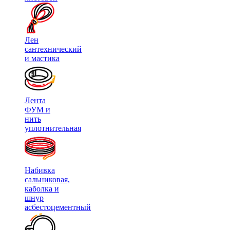
Лен
сантехнический
и мастика
Лента
ФУМ и
нить
уплотнительная
Набивка
сальниковая,
каболка и
шнур
асбестоцементный