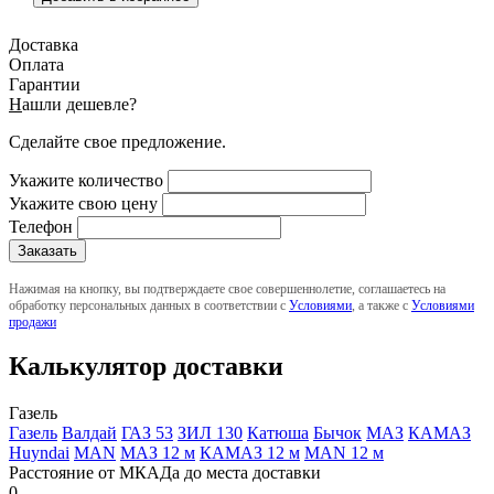
Доставка
Оплата
Гарантии
Н
ашли дешевле?
Сделайте свое предложение.
Укажите количество
Укажите свою цену
Телефон
Нажимая на кнопку, вы подтверждаете свое совершеннолетие, соглашаетесь на
обработку персональных данных в соответствии с
Условиями
, а также с
Условиями
продажи
Калькулятор доставки
Газель
Газель
Валдай
ГАЗ 53
ЗИЛ 130
Катюша
Бычок
МАЗ
КАМАЗ
Huyndai
MAN
МАЗ 12 м
КАМАЗ 12 м
MAN 12 м
Расстояние от МКАДа до места доставки
0