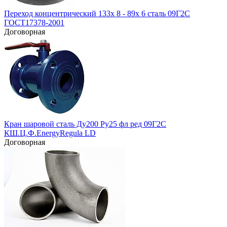
Переход концентрический 133х 8 - 89х 6 сталь 09Г2С
ГОСТ17378-2001
Договорная
Кран шаровой сталь Ду200 Ру25 фл ред 09Г2С
КШ.Ц.Ф.EnergyRegula LD
Договорная