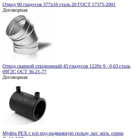
Отвод 90 градусов 377х16 сталь 20 ГОСТ 17375-2001
Договорная
Отвод сварной секционный 45 градусов 1220х 9 - 0,63 сталь
09Г2С ОСТ 36-21-77
Договорная
Муфта PEX c н/р под надвижную гильзу, лат. легк. серии