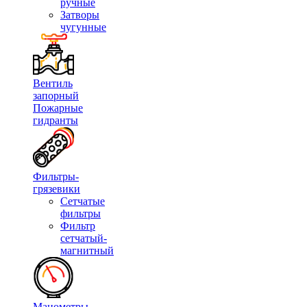
ручные
Затворы
чугунные
Вентиль
запорный
Пожарные
гидранты
Фильтры-
грязевики
Сетчатые
фильтры
Фильтр
сетчатый-
магнитный
Манометры