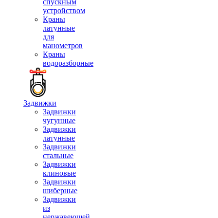
спускным
устройством
Краны
латунные
для
манометров
Краны
водоразборные
Задвижки
Задвижки
чугунные
Задвижки
латунные
Задвижки
стальные
Задвижки
клиновые
Задвижки
шиберные
Задвижки
из
нержавеющей