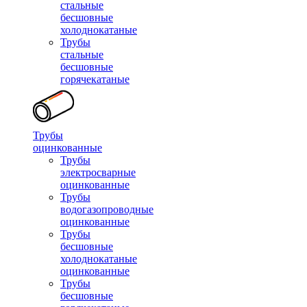
стальные
бесшовные
холоднокатаные
Трубы
стальные
бесшовные
горячекатаные
Трубы
оцинкованные
Трубы
электросварные
оцинкованные
Трубы
водогазопроводные
оцинкованные
Трубы
бесшовные
холоднокатаные
оцинкованные
Трубы
бесшовные