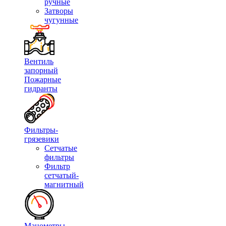
ручные
Затворы
чугунные
Вентиль
запорный
Пожарные
гидранты
Фильтры-
грязевики
Сетчатые
фильтры
Фильтр
сетчатый-
магнитный
Манометры