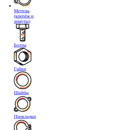
Метизы
(крепёж и
хомуты)
Болты
Гайки
Шайбы
Прокладки