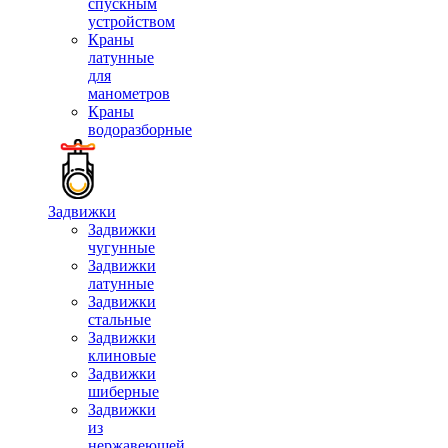
спускным
устройством
Краны
латунные
для
манометров
Краны
водоразборные
Задвижки
Задвижки
чугунные
Задвижки
латунные
Задвижки
стальные
Задвижки
клиновые
Задвижки
шиберные
Задвижки
из
нержавеющей