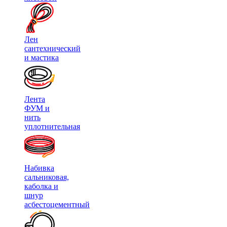
Лен
сантехнический
и мастика
Лента
ФУМ и
нить
уплотнительная
Набивка
сальниковая,
каболка и
шнур
асбестоцементный