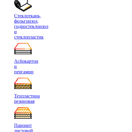
Стеклоткань,
фольгоизол,
гидростеклоизол
и
стеклопластик
Асбокартон
и
пергамин
Техпластина
резиновая
Паронит
листовой