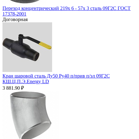
Переход концентрический 219х 6 - 57х 3 сталь 09Г2С ГОСТ
17378-2001
Договорная
Кран шаровой сталь Ду50 Ру40 п/прив п/эл 09Г2С
КШ.Ц.П.Э.Energy LD
3 881.90
₽