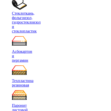
Стеклоткань,
фольгоизол,
гидростеклоизол
и
стеклопластик
Асбокартон
и
пергамин
Техпластина
резиновая
Паронит
листовой