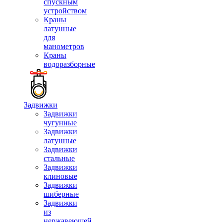
спускным
устройством
Краны
латунные
для
манометров
Краны
водоразборные
Задвижки
Задвижки
чугунные
Задвижки
латунные
Задвижки
стальные
Задвижки
клиновые
Задвижки
шиберные
Задвижки
из
нержавеющей