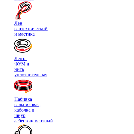
Лен
сантехнический
и мастика
Лента
ФУМ и
нить
уплотнительная
Набивка
сальниковая,
каболка и
шнур
асбестоцементный