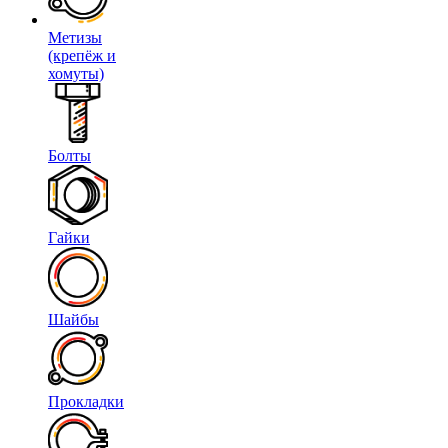
Метизы
(крепёж и
хомуты)
Болты
Гайки
Шайбы
Прокладки