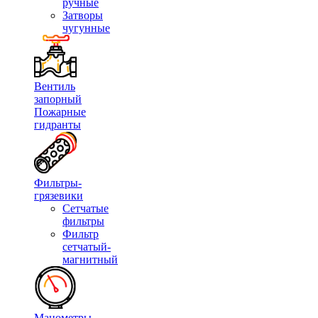
ручные
Затворы
чугунные
Вентиль
запорный
Пожарные
гидранты
Фильтры-
грязевики
Сетчатые
фильтры
Фильтр
сетчатый-
магнитный
Манометры