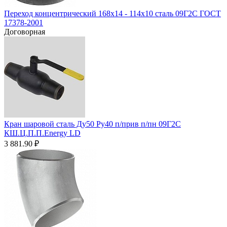
Переход концентрический 168х14 - 114х10 сталь 09Г2С ГОСТ
17378-2001
Договорная
Кран шаровой сталь Ду50 Ру40 п/прив п/пн 09Г2С
КШ.Ц.П.П.Energy LD
3 881.90
₽