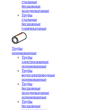
стальные
бесшовные
холоднокатаные
Трубы
стальные
бесшовные
горячекатаные
Трубы
оцинкованные
Трубы
электросварные
оцинкованные
Трубы
водогазопроводные
оцинкованные
Трубы
бесшовные
холоднокатаные
оцинкованные
Трубы
бесшовные