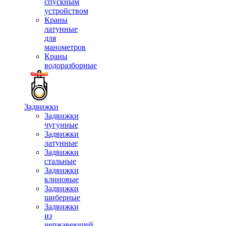
спускным
устройством
Краны
латунные
для
манометров
Краны
водоразборные
Задвижки
Задвижки
чугунные
Задвижки
латунные
Задвижки
стальные
Задвижки
клиновые
Задвижки
шиберные
Задвижки
из
нержавеющей