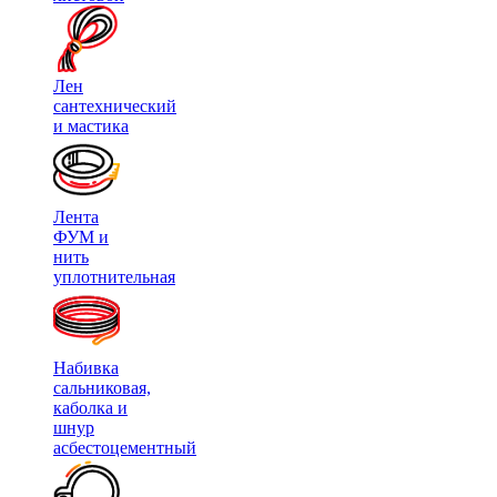
Лен
сантехнический
и мастика
Лента
ФУМ и
нить
уплотнительная
Набивка
сальниковая,
каболка и
шнур
асбестоцементный