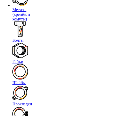
Метизы
(крепёж и
хомуты)
Болты
Гайки
Шайбы
Прокладки