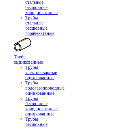
стальные
бесшовные
холоднокатаные
Трубы
стальные
бесшовные
горячекатаные
Трубы
оцинкованные
Трубы
электросварные
оцинкованные
Трубы
водогазопроводные
оцинкованные
Трубы
бесшовные
холоднокатаные
оцинкованные
Трубы
бесшовные