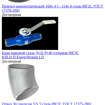
Переход концентрический 168х 4,5 - 114х 4 сталь 09Г2С ГОСТ
17378-2001
Договорная
Кран шаровой сталь Ду32 Ру40 п/привар 09Г2С
КШ.Ц.П.EnergyRegula LD
Договорная
Отвод 30 градусов 57х 5 сталь 09Г2С ГОСТ 17375-2001