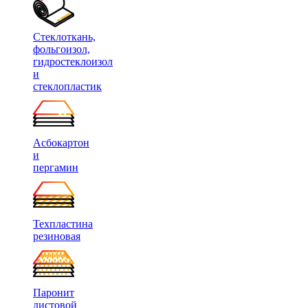
Стеклоткань,
фольгоизол,
гидростеклоизол
и
стеклопластик
Асбокартон
и
пергамин
Техпластина
резиновая
Паронит
листовой