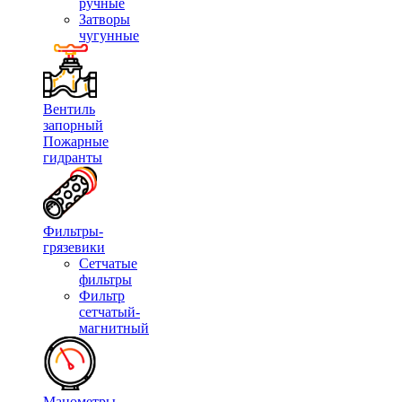
ручные
Затворы
чугунные
Вентиль
запорный
Пожарные
гидранты
Фильтры-
грязевики
Сетчатые
фильтры
Фильтр
сетчатый-
магнитный
Манометры