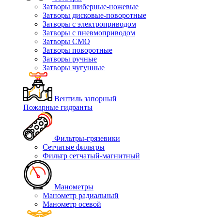
Затворы шиберные-ножевые
Затворы дисковые-поворотные
Затворы с электроприводом
Затворы с пневмоприводом
Затворы СМО
Затворы поворотные
Затворы ручные
Затворы чугунные
Вентиль запорный
Пожарные гидранты
Фильтры-грязевики
Сетчатые фильтры
Фильтр сетчатый-магнитный
Манометры
Манометр радиальный
Манометр осевой