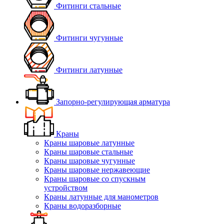
Фитинги стальные
Фитинги чугунные
Фитинги латунные
Запорно-регулирующая арматура
Краны
Краны шаровые латунные
Краны шаровые стальные
Краны шаровые чугунные
Краны шаровые нержавеющие
Краны шаровые со спускным
устройством
Краны латунные для манометров
Краны водоразборные