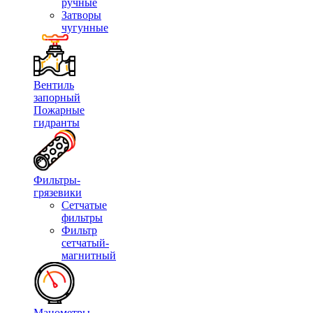
ручные
Затворы
чугунные
Вентиль
запорный
Пожарные
гидранты
Фильтры-
грязевики
Сетчатые
фильтры
Фильтр
сетчатый-
магнитный
Манометры