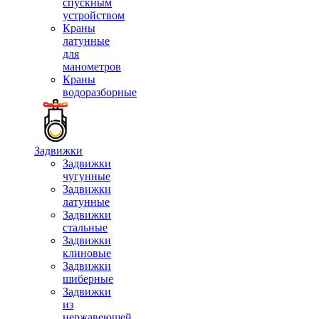
спускным
устройством
Краны
латунные
для
манометров
Краны
водоразборные
Задвижки
Задвижки
чугунные
Задвижки
латунные
Задвижки
стальные
Задвижки
клиновые
Задвижки
шиберные
Задвижки
из
нержавеющей