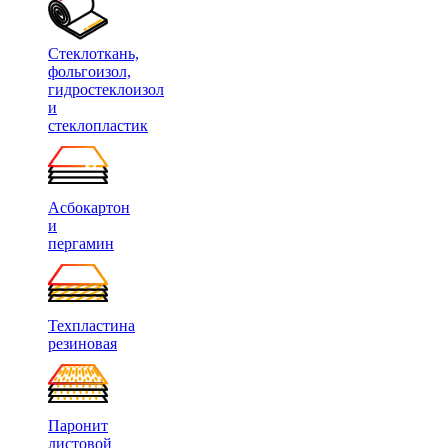
Стеклоткань,
фольгоизол,
гидростеклоизол
и
стеклопластик
Асбокартон
и
пергамин
Техпластина
резиновая
Паронит
листовой