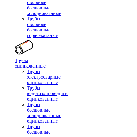
стальные
бесшовные
холоднокатаные
Трубы
стальные
бесшовные
горячекатаные
Трубы
оцинкованные
Трубы
электросварные
оцинкованные
Трубы
водогазопроводные
оцинкованные
Трубы
бесшовные
холоднокатаные
оцинкованные
Трубы
бесшовные