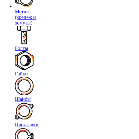
Метизы
(крепёж и
хомуты)
Болты
Гайки
Шайбы
Прокладки