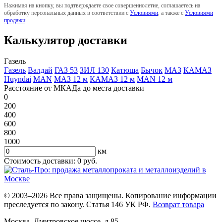
Нажимая на кнопку, вы подтверждаете свое совершеннолетие, соглашаетесь на
обработку персональных данных в соответствии с
Условиями
, а также с
Условиями
продажи
Калькулятор доставки
Газель
Газель
Валдай
ГАЗ 53
ЗИЛ 130
Катюша
Бычок
МАЗ
КАМАЗ
Huyndai
MAN
МАЗ 12 м
КАМАЗ 12 м
MAN 12 м
Расстояние от МКАДа до места доставки
0
200
400
600
800
1000
км
Стоимость доставки:
0
руб.
© 2003–2026 Все права защищены. Копирование информации
преследуется по закону. Статья 146 УК РФ.
Возврат товара
Москва
,
Дмитровское шоссе, д.85