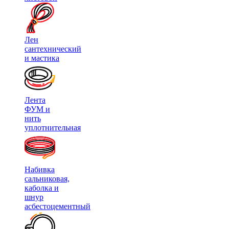
Лен
сантехнический
и мастика
Лента
ФУМ и
нить
уплотнительная
Набивка
сальниковая,
каболка и
шнур
асбестоцементный