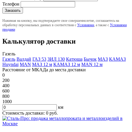
Телефон
Нажимая на кнопку, вы подтверждаете свое совершеннолетие, соглашаетесь на
обработку персональных данных в соответствии с
Условиями
, а также с
Условиями
продажи
Калькулятор доставки
Газель
Газель
Валдай
ГАЗ 53
ЗИЛ 130
Катюша
Бычок
МАЗ
КАМАЗ
Huyndai
MAN
МАЗ 12 м
КАМАЗ 12 м
MAN 12 м
Расстояние от МКАДа до места доставки
0
200
400
600
800
1000
км
Стоимость доставки:
0
руб.