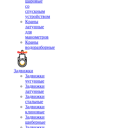
шаровые
со
спускным
устройством
Краны
латунные
для
манометров
Краны
водоразборные
Задвижки
Задвижки
чугунные
Задвижки
латунные
Задвижки
стальные
Задвижки
клиновые
Задвижки
шиберные
Задвижки