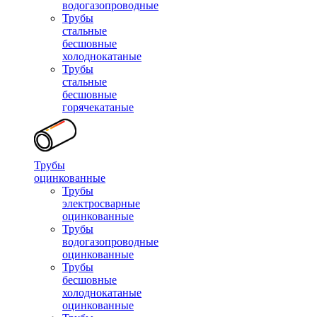
водогазопроводные
Трубы
стальные
бесшовные
холоднокатаные
Трубы
стальные
бесшовные
горячекатаные
Трубы
оцинкованные
Трубы
электросварные
оцинкованные
Трубы
водогазопроводные
оцинкованные
Трубы
бесшовные
холоднокатаные
оцинкованные