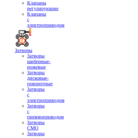
Клапаны
регулирующие
Клапаны
с
электроприводом
Затворы
Затворы
шиберные-
ножевые
Затворы
дисковые-
поворотные
Затворы
с
электроприводом
Затворы
с
пневмоприводом
Затворы
СМО
Затворы