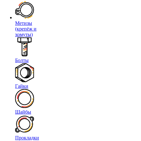
Метизы
(крепёж и
хомуты)
Болты
Гайки
Шайбы
Прокладки