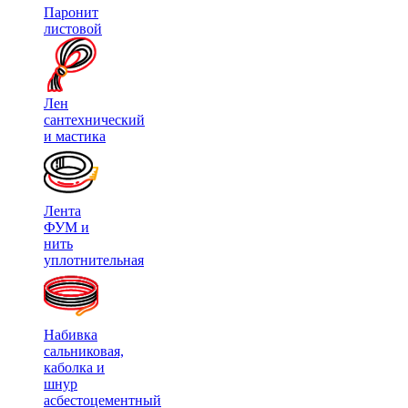
Паронит
листовой
Лен
сантехнический
и мастика
Лента
ФУМ и
нить
уплотнительная
Набивка
сальниковая,
каболка и
шнур
асбестоцементный