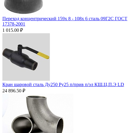
Переход концентрический 159х 8 - 108х 6 сталь 09Г2С ГОСТ
17378-2001
1 015.00
₽
Кран шаровой сталь Ду250 Ру25 п/прив п/эл КШ.Ц.П.Э LD
24 896.50
₽