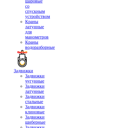
шаровые
со
спускным
устройством
Краны
латунные
для
манометров
Краны
водоразборные
Задвижки
Задвижки
чугунные
Задвижки
латунные
Задвижки
стальные
Задвижки
клиновые
Задвижки
шиберные
Задвижки