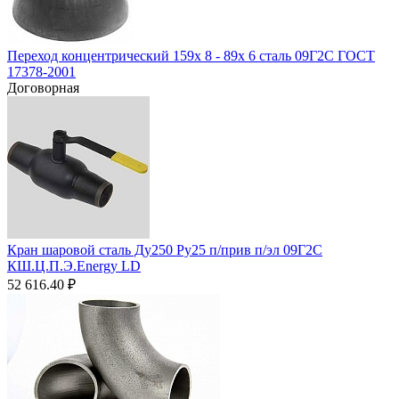
Переход концентрический 159х 8 - 89х 6 сталь 09Г2С ГОСТ
17378-2001
Договорная
Кран шаровой сталь Ду250 Ру25 п/прив п/эл 09Г2С
КШ.Ц.П.Э.Energy LD
52 616.40
₽