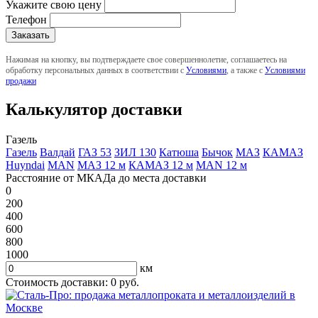
Укажите свою цену
Телефон
Нажимая на кнопку, вы подтверждаете свое совершеннолетие, соглашаетесь на
обработку персональных данных в соответствии с
Условиями
, а также с
Условиями
продажи
Калькулятор доставки
Газель
Газель
Валдай
ГАЗ 53
ЗИЛ 130
Катюша
Бычок
МАЗ
КАМАЗ
Huyndai
MAN
МАЗ 12 м
КАМАЗ 12 м
MAN 12 м
Расстояние от МКАДа до места доставки
0
200
400
600
800
1000
км
Стоимость доставки:
0
руб.