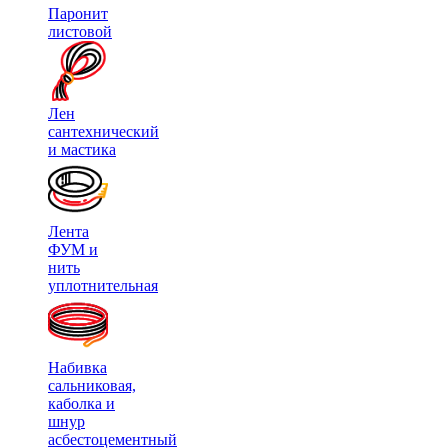
Паронит
листовой
Лен
сантехнический
и мастика
Лента
ФУМ и
нить
уплотнительная
Набивка
сальниковая,
каболка и
шнур
асбестоцементный