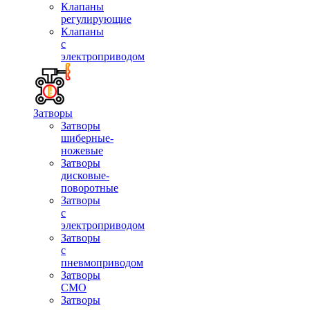
Клапаны
регулирующие
Клапаны
с
электроприводом
Затворы
Затворы
шиберные-
ножевые
Затворы
дисковые-
поворотные
Затворы
с
электроприводом
Затворы
с
пневмоприводом
Затворы
СМО
Затворы