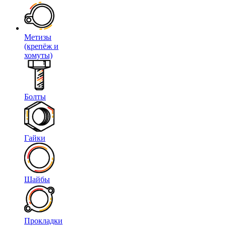
Метизы
(крепёж и
хомуты)
Болты
Гайки
Шайбы
Прокладки