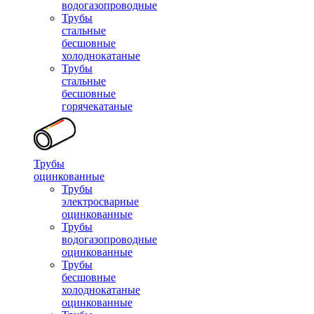
водогазопроводные
Трубы
стальные
бесшовные
холоднокатаные
Трубы
стальные
бесшовные
горячекатаные
Трубы
оцинкованные
Трубы
электросварные
оцинкованные
Трубы
водогазопроводные
оцинкованные
Трубы
бесшовные
холоднокатаные
оцинкованные