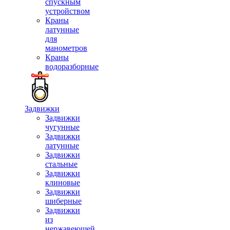
спускным
устройством
Краны
латунные
для
манометров
Краны
водоразборные
Задвижки
Задвижки
чугунные
Задвижки
латунные
Задвижки
стальные
Задвижки
клиновые
Задвижки
шиберные
Задвижки
из
нержавеющей