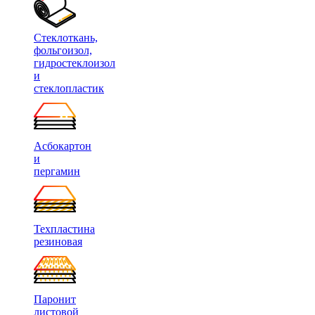
Стеклоткань,
фольгоизол,
гидростеклоизол
и
стеклопластик
Асбокартон
и
пергамин
Техпластина
резиновая
Паронит
листовой