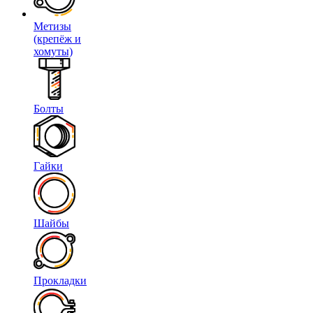
Метизы
(крепёж и
хомуты)
Болты
Гайки
Шайбы
Прокладки