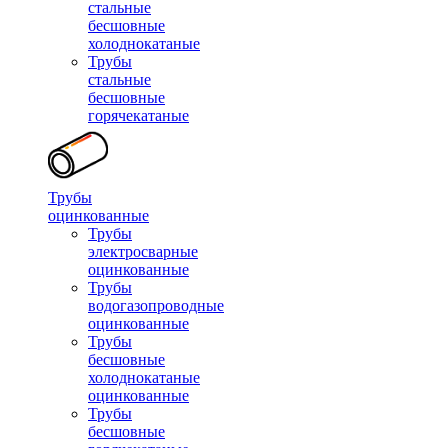
стальные
бесшовные
холоднокатаные
Трубы
стальные
бесшовные
горячекатаные
Трубы
оцинкованные
Трубы
электросварные
оцинкованные
Трубы
водогазопроводные
оцинкованные
Трубы
бесшовные
холоднокатаные
оцинкованные
Трубы
бесшовные