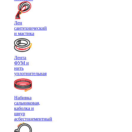
Лен
сантехнический
и мастика
Лента
ФУМ и
нить
уплотнительная
Набивка
сальниковая,
каболка и
шнур
асбестоцементный