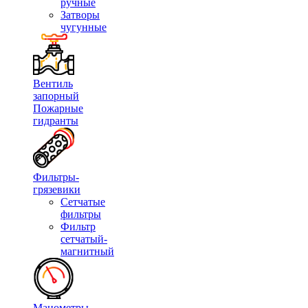
ручные
Затворы
чугунные
Вентиль
запорный
Пожарные
гидранты
Фильтры-
грязевики
Сетчатые
фильтры
Фильтр
сетчатый-
магнитный
Манометры