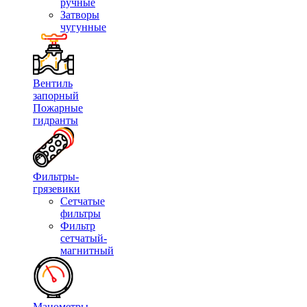
ручные
Затворы
чугунные
Вентиль
запорный
Пожарные
гидранты
Фильтры-
грязевики
Сетчатые
фильтры
Фильтр
сетчатый-
магнитный
Манометры