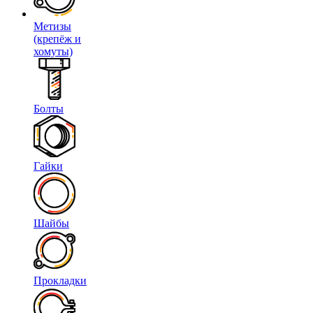
Метизы
(крепёж и
хомуты)
Болты
Гайки
Шайбы
Прокладки