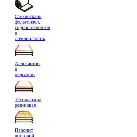
Стеклоткань,
фольгоизол,
гидростеклоизол
и
стеклопластик
Асбокартон
и
пергамин
Техпластина
резиновая
Паронит
листовой