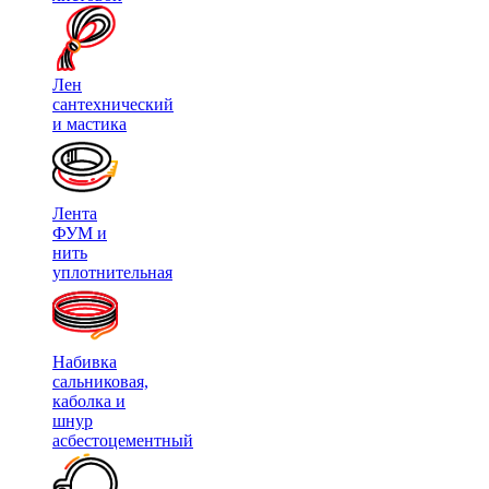
Лен
сантехнический
и мастика
Лента
ФУМ и
нить
уплотнительная
Набивка
сальниковая,
каболка и
шнур
асбестоцементный