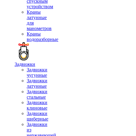
спускным
устройством
Краны
латунные
для
манометров
Краны
водоразборные
Задвижки
Задвижки
чугунные
Задвижки
латунные
Задвижки
стальные
Задвижки
клиновые
Задвижки
шиберные
Задвижки
из
нержавеющей