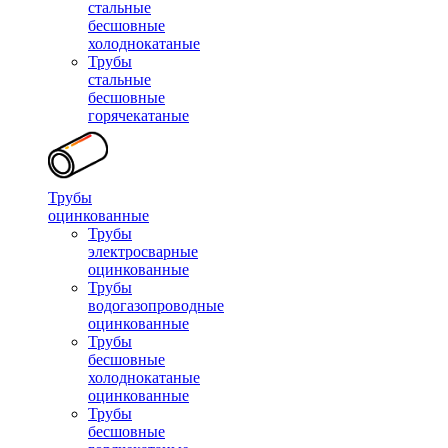
стальные
бесшовные
холоднокатаные
Трубы
стальные
бесшовные
горячекатаные
Трубы
оцинкованные
Трубы
электросварные
оцинкованные
Трубы
водогазопроводные
оцинкованные
Трубы
бесшовные
холоднокатаные
оцинкованные
Трубы
бесшовные