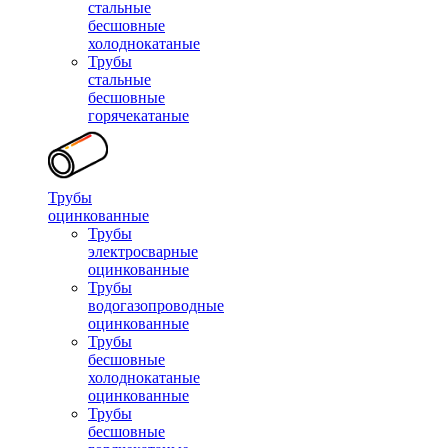
стальные
бесшовные
холоднокатаные
Трубы
стальные
бесшовные
горячекатаные
Трубы
оцинкованные
Трубы
электросварные
оцинкованные
Трубы
водогазопроводные
оцинкованные
Трубы
бесшовные
холоднокатаные
оцинкованные
Трубы
бесшовные