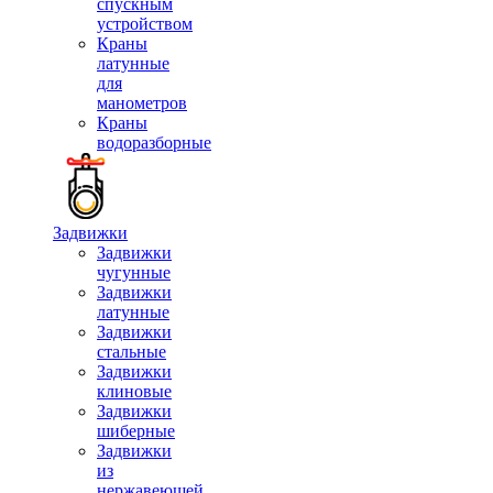
спускным
устройством
Краны
латунные
для
манометров
Краны
водоразборные
Задвижки
Задвижки
чугунные
Задвижки
латунные
Задвижки
стальные
Задвижки
клиновые
Задвижки
шиберные
Задвижки
из
нержавеющей