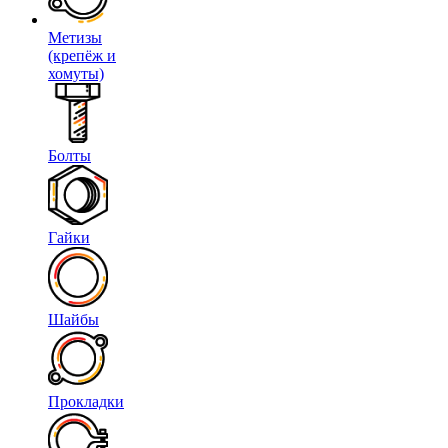
Метизы
(крепёж и
хомуты)
Болты
Гайки
Шайбы
Прокладки