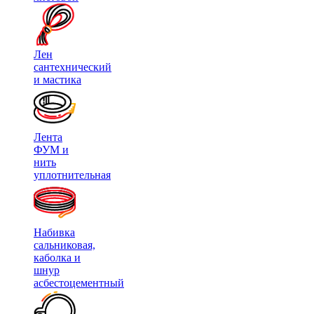
Лен
сантехнический
и мастика
Лента
ФУМ и
нить
уплотнительная
Набивка
сальниковая,
каболка и
шнур
асбестоцементный