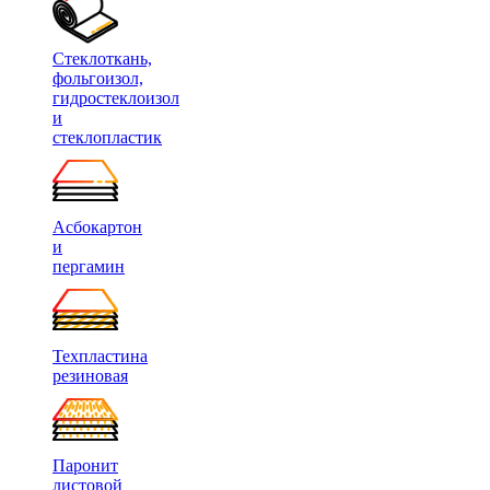
Стеклоткань,
фольгоизол,
гидростеклоизол
и
стеклопластик
Асбокартон
и
пергамин
Техпластина
резиновая
Паронит
листовой