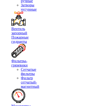
ручные
Затворы
чугунные
Вентиль
запорный
Пожарные
гидранты
Фильтры-
грязевики
Сетчатые
фильтры
Фильтр
сетчатый-
магнитный
Манометры