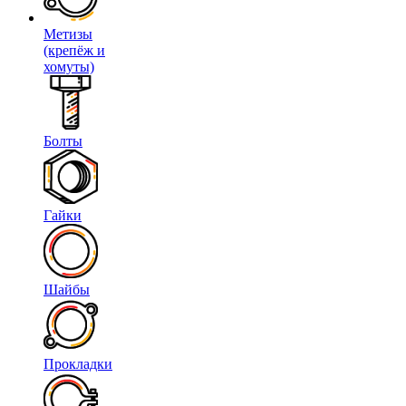
Метизы
(крепёж и
хомуты)
Болты
Гайки
Шайбы
Прокладки