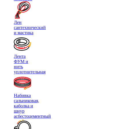
Лен
сантехнический
и мастика
Лента
ФУМ и
нить
уплотнительная
Набивка
сальниковая,
каболка и
шнур
асбестоцементный