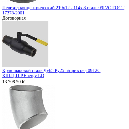
Переход концентрический 219х12 - 114х 8 сталь 09Г2С ГОСТ
17378-2001
Договорная
Кран шаровой сталь Ду65 Ру25 п/прив ред 09Г2С
КШ.Ц.П.Р.Energy LD
13 708.50
₽