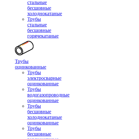
стальные
бесшовные
холоднокатаные
Трубы
стальные
бесшовные
горячекатаные
Трубы
оцинкованные
Трубы
электросварные
оцинкованные
Трубы
водогазопроводные
оцинкованные
Трубы
бесшовные
холоднокатаные
оцинкованные
Трубы
бесшовные