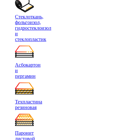
Стеклоткань,
фольгоизол,
гидростеклоизол
и
стеклопластик
Асбокартон
и
пергамин
Техпластина
резиновая
Паронит
листовой