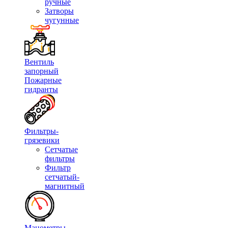
ручные
Затворы
чугунные
Вентиль
запорный
Пожарные
гидранты
Фильтры-
грязевики
Сетчатые
фильтры
Фильтр
сетчатый-
магнитный
Манометры