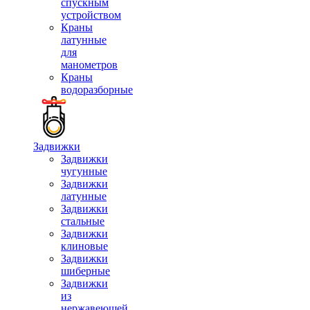
спускным
устройством
Краны
латунные
для
манометров
Краны
водоразборные
Задвижки
Задвижки
чугунные
Задвижки
латунные
Задвижки
стальные
Задвижки
клиновые
Задвижки
шиберные
Задвижки
из
нержавеющей