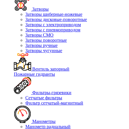
Затворы
Затворы шиберные-ножевые
Затворы дисковые-поворотные
Затворы с электроприводом
Затворы с пневмоприводом
Затворы СМО
Затворы поворотные
Затворы ручные
Затворы чугунные
Вентиль запорный
Пожарные гидранты
Фильтры-грязевики
Сетчатые фильтры
Фильтр сетчатый-магнитный
Манометры
Манометр радиальный