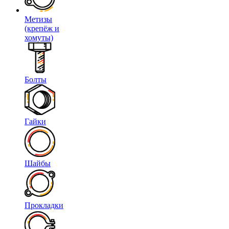
Метизы
(крепёж и
хомуты)
Болты
Гайки
Шайбы
Прокладки