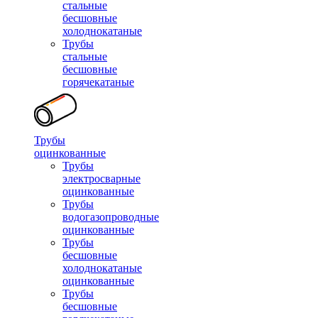
стальные
бесшовные
холоднокатаные
Трубы
стальные
бесшовные
горячекатаные
Трубы
оцинкованные
Трубы
электросварные
оцинкованные
Трубы
водогазопроводные
оцинкованные
Трубы
бесшовные
холоднокатаные
оцинкованные
Трубы
бесшовные