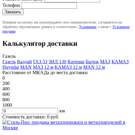
Телефон
Нажимая на кнопку, вы подтверждаете свое совершеннолетие, соглашаетесь на
обработку персональных данных в соответствии с
Условиями
, а также с
Условиями
продажи
Калькулятор доставки
Газель
Газель
Валдай
ГАЗ 53
ЗИЛ 130
Катюша
Бычок
МАЗ
КАМАЗ
Huyndai
MAN
МАЗ 12 м
КАМАЗ 12 м
MAN 12 м
Расстояние от МКАДа до места доставки
0
200
400
600
800
1000
км
Стоимость доставки:
0
руб.