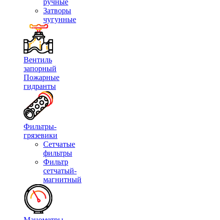
ручные
Затворы
чугунные
Вентиль
запорный
Пожарные
гидранты
Фильтры-
грязевики
Сетчатые
фильтры
Фильтр
сетчатый-
магнитный
Манометры