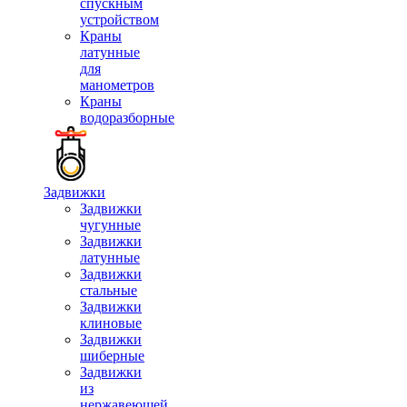
спускным
устройством
Краны
латунные
для
манометров
Краны
водоразборные
Задвижки
Задвижки
чугунные
Задвижки
латунные
Задвижки
стальные
Задвижки
клиновые
Задвижки
шиберные
Задвижки
из
нержавеющей