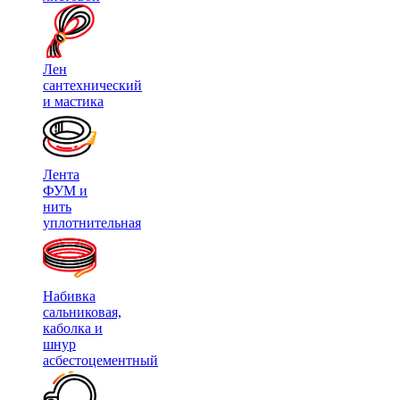
Лен
сантехнический
и мастика
Лента
ФУМ и
нить
уплотнительная
Набивка
сальниковая,
каболка и
шнур
асбестоцементный