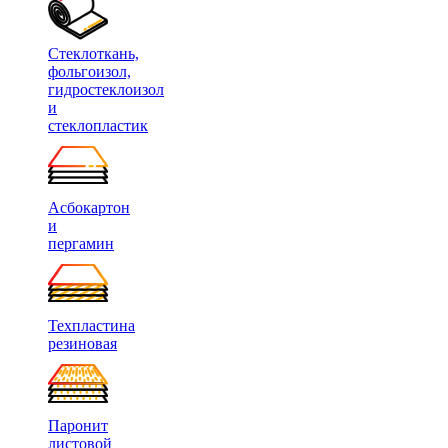
Стеклоткань,
фольгоизол,
гидростеклоизол
и
стеклопластик
Асбокартон
и
пергамин
Техпластина
резиновая
Паронит
листовой