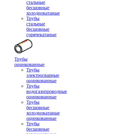
стальные
бесшовные
холоднокатаные
Трубы
стальные
бесшовные
горячекатаные
Трубы
оцинкованные
Трубы
электросварные
оцинкованные
Трубы
водогазопроводные
оцинкованные
Трубы
бесшовные
холоднокатаные
оцинкованные
Трубы
бесшовные