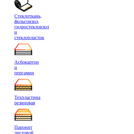
Стеклоткань,
фольгоизол,
гидростеклоизол
и
стеклопластик
Асбокартон
и
пергамин
Техпластина
резиновая
Паронит
листовой