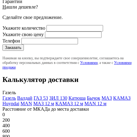
Гарантии
Н
ашли дешевле?
Сделайте свое предложение.
Укажите количество
Укажите свою цену
Телефон
Нажимая на кнопку, вы подтверждаете свое совершеннолетие, соглашаетесь на
обработку персональных данных в соответствии с
Условиями
, а также с
Условиями
продажи
Калькулятор доставки
Газель
Газель
Валдай
ГАЗ 53
ЗИЛ 130
Катюша
Бычок
МАЗ
КАМАЗ
Huyndai
MAN
МАЗ 12 м
КАМАЗ 12 м
MAN 12 м
Расстояние от МКАДа до места доставки
0
200
400
600
800