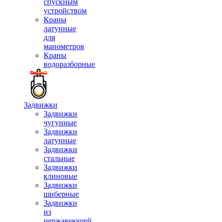
спускным
устройством
Краны
латунные
для
манометров
Краны
водоразборные
Задвижки
Задвижки
чугунные
Задвижки
латунные
Задвижки
стальные
Задвижки
клиновые
Задвижки
шиберные
Задвижки
из
нержавеющей