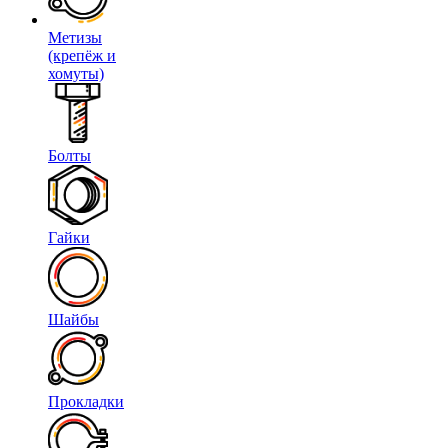
Метизы
(крепёж и
хомуты)
Болты
Гайки
Шайбы
Прокладки