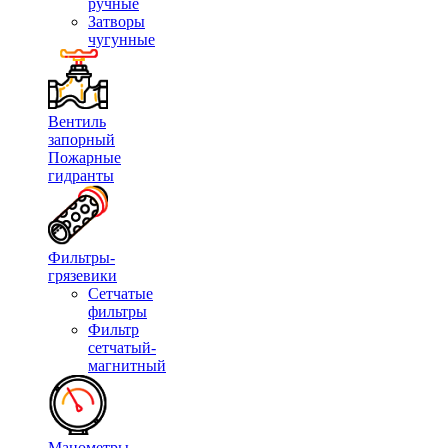
ручные
Затворы
чугунные
Вентиль
запорный
Пожарные
гидранты
Фильтры-
грязевики
Сетчатые
фильтры
Фильтр
сетчатый-
магнитный
Манометры