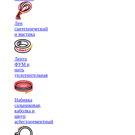
Лен
сантехнический
и мастика
Лента
ФУМ и
нить
уплотнительная
Набивка
сальниковая,
каболка и
шнур
асбестоцементный