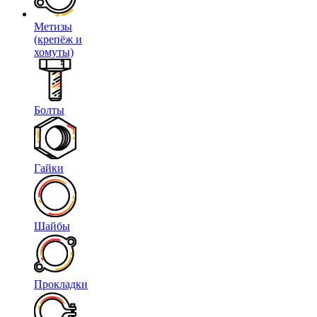
Метизы
(крепёж и
хомуты)
Болты
Гайки
Шайбы
Прокладки