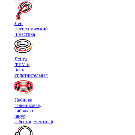
Лен
сантехнический
и мастика
Лента
ФУМ и
нить
уплотнительная
Набивка
сальниковая,
каболка и
шнур
асбестоцементный