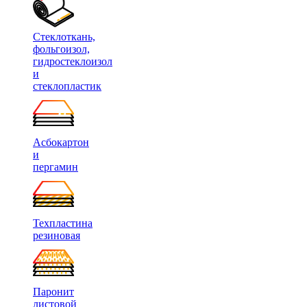
Стеклоткань,
фольгоизол,
гидростеклоизол
и
стеклопластик
Асбокартон
и
пергамин
Техпластина
резиновая
Паронит
листовой