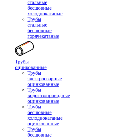
стальные
бесшовные
холоднокатаные
Трубы
стальные
бесшовные
горячекатаные
Трубы
оцинкованные
Трубы
электросварные
оцинкованные
Трубы
водогазопроводные
оцинкованные
Трубы
бесшовные
холоднокатаные
оцинкованные
Трубы
бесшовные