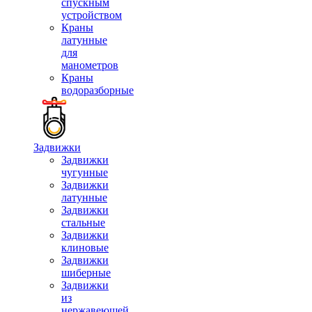
спускным
устройством
Краны
латунные
для
манометров
Краны
водоразборные
Задвижки
Задвижки
чугунные
Задвижки
латунные
Задвижки
стальные
Задвижки
клиновые
Задвижки
шиберные
Задвижки
из
нержавеющей