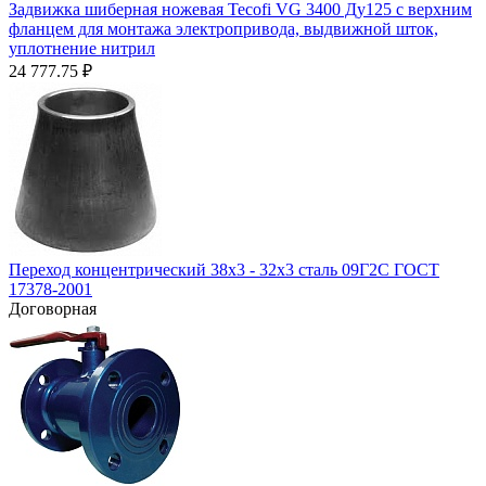
Задвижка шиберная ножевая Tecofi VG 3400 Ду125 с верхним
фланцем для монтажа электропривода, выдвижной шток,
уплотнение нитрил
24 777.75
₽
Переход концентрический 38х3 - 32х3 сталь 09Г2С ГОСТ
17378-2001
Договорная