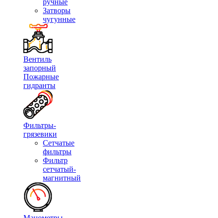
ручные
Затворы
чугунные
Вентиль
запорный
Пожарные
гидранты
Фильтры-
грязевики
Сетчатые
фильтры
Фильтр
сетчатый-
магнитный
Манометры