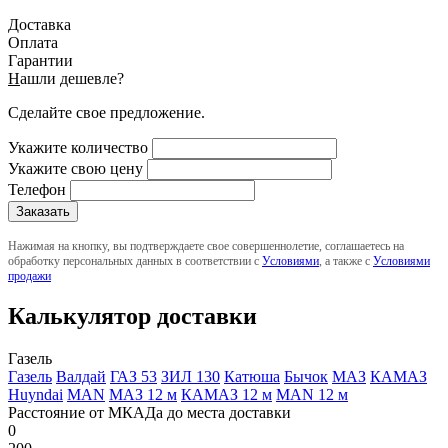
Доставка
Оплата
Гарантии
Н
ашли дешевле?
Сделайте свое предложение.
Укажите количество
Укажите свою цену
Телефон
Нажимая на кнопку, вы подтверждаете свое совершеннолетие, соглашаетесь на
обработку персональных данных в соответствии с
Условиями
, а также с
Условиями
продажи
Калькулятор доставки
Газель
Газель
Валдай
ГАЗ 53
ЗИЛ 130
Катюша
Бычок
МАЗ
КАМАЗ
Huyndai
MAN
МАЗ 12 м
КАМАЗ 12 м
MAN 12 м
Расстояние от МКАДа до места доставки
0