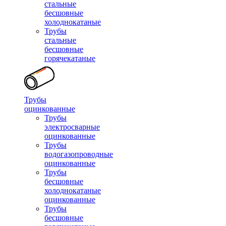
стальные
бесшовные
холоднокатаные
Трубы
стальные
бесшовные
горячекатаные
Трубы
оцинкованные
Трубы
электросварные
оцинкованные
Трубы
водогазопроводные
оцинкованные
Трубы
бесшовные
холоднокатаные
оцинкованные
Трубы
бесшовные