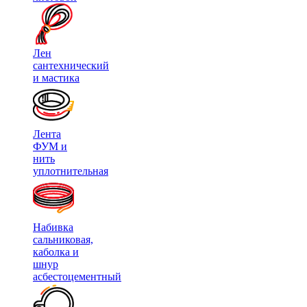
Лен
сантехнический
и мастика
Лента
ФУМ и
нить
уплотнительная
Набивка
сальниковая,
каболка и
шнур
асбестоцементный