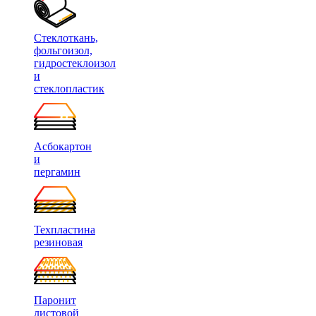
Стеклоткань,
фольгоизол,
гидростеклоизол
и
стеклопластик
Асбокартон
и
пергамин
Техпластина
резиновая
Паронит
листовой