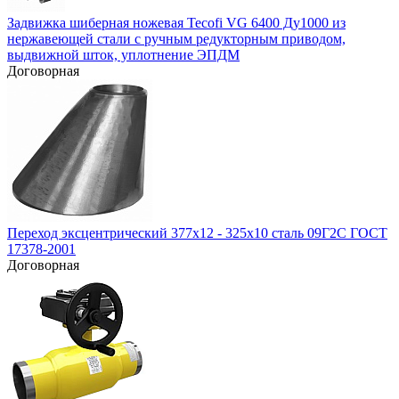
Задвижка шиберная ножевая Tecofi VG 6400 Ду1000 из
нержавеющей стали с ручным редукторным приводом,
выдвижной шток, уплотнение ЭПДМ
Договорная
Переход эксцентрический 377х12 - 325х10 сталь 09Г2С ГОСТ
17378-2001
Договорная