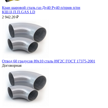
Кран шаровой сталь газ Ду40 Ру40 п/прив п/пн
КШ.Ц.П.П.GAS LD
2 942.20
₽
Отвод 60 градусов 89х10 сталь 09Г2С ГОСТ 17375-2001
Договорная