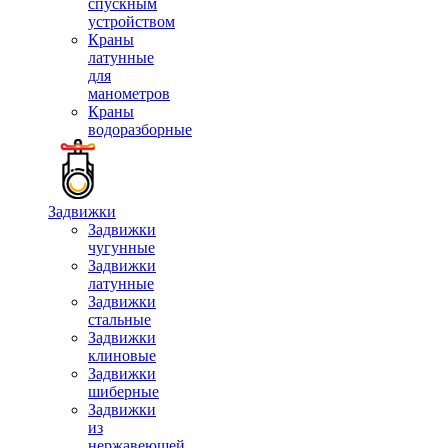
спускным
устройством
Краны
латунные
для
манометров
Краны
водоразборные
Задвижки
Задвижки
чугунные
Задвижки
латунные
Задвижки
стальные
Задвижки
клиновые
Задвижки
шиберные
Задвижки
из
нержавеющей