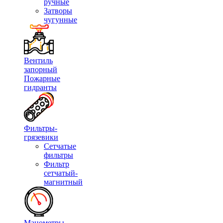
ручные
Затворы
чугунные
Вентиль
запорный
Пожарные
гидранты
Фильтры-
грязевики
Сетчатые
фильтры
Фильтр
сетчатый-
магнитный
Манометры