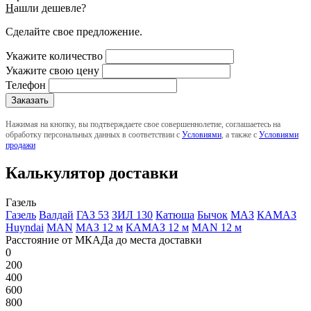
Н
ашли дешевле?
Сделайте свое предложение.
Укажите количество
Укажите свою цену
Телефон
Нажимая на кнопку, вы подтверждаете свое совершеннолетие, соглашаетесь на
обработку персональных данных в соответствии с
Условиями
, а также с
Условиями
продажи
Калькулятор доставки
Газель
Газель
Валдай
ГАЗ 53
ЗИЛ 130
Катюша
Бычок
МАЗ
КАМАЗ
Huyndai
MAN
МАЗ 12 м
КАМАЗ 12 м
MAN 12 м
Расстояние от МКАДа до места доставки
0
200
400
600
800