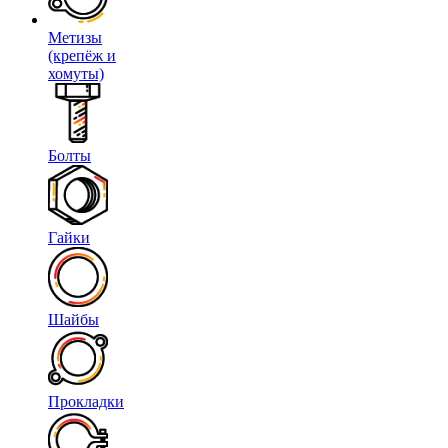
Метизы
(крепёж и
хомуты)
Болты
Гайки
Шайбы
Прокладки