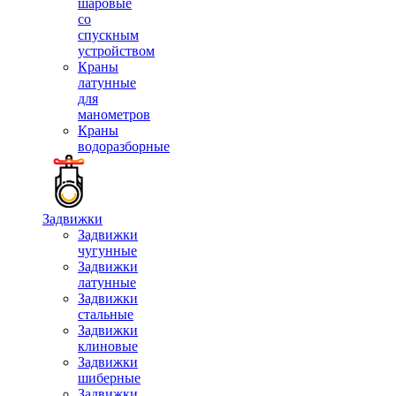
шаровые
со
спускным
устройством
Краны
латунные
для
манометров
Краны
водоразборные
Задвижки
Задвижки
чугунные
Задвижки
латунные
Задвижки
стальные
Задвижки
клиновые
Задвижки
шиберные
Задвижки