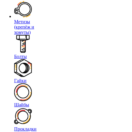
Метизы
(крепёж и
хомуты)
Болты
Гайки
Шайбы
Прокладки