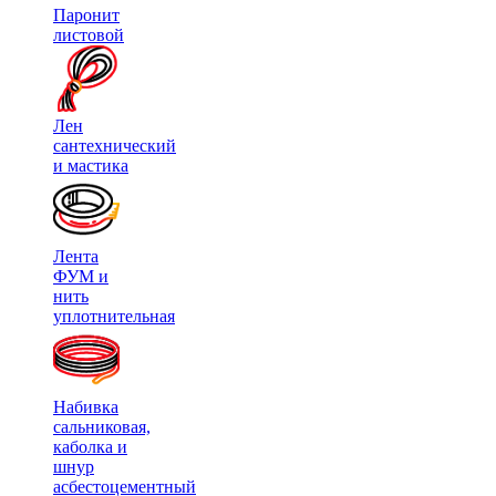
Паронит
листовой
Лен
сантехнический
и мастика
Лента
ФУМ и
нить
уплотнительная
Набивка
сальниковая,
каболка и
шнур
асбестоцементный