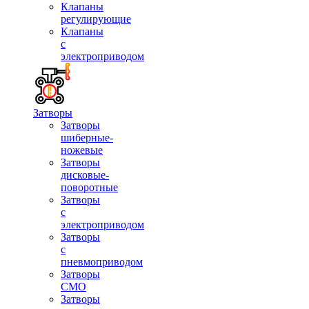
Клапаны
регулирующие
Клапаны
с
электроприводом
Затворы
Затворы
шиберные-
ножевые
Затворы
дисковые-
поворотные
Затворы
с
электроприводом
Затворы
с
пневмоприводом
Затворы
СМО
Затворы