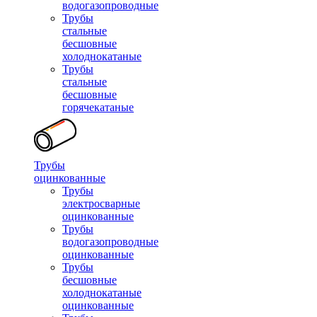
водогазопроводные
Трубы
стальные
бесшовные
холоднокатаные
Трубы
стальные
бесшовные
горячекатаные
Трубы
оцинкованные
Трубы
электросварные
оцинкованные
Трубы
водогазопроводные
оцинкованные
Трубы
бесшовные
холоднокатаные
оцинкованные