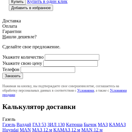
Купить в один клик
Добавить в избранное
Доставка
Оплата
Гарантии
Н
ашли дешевле?
Сделайте свое предложение.
Укажите количество
Укажите свою цену
Телефон
Нажимая на кнопку, вы подтверждаете свое совершеннолетие, соглашаетесь на
обработку персональных данных в соответствии с
Условиями
, а также с
Условиями
продажи
Калькулятор доставки
Газель
Газель
Валдай
ГАЗ 53
ЗИЛ 130
Катюша
Бычок
МАЗ
КАМАЗ
Huyndai
MAN
МАЗ 12 м
КАМАЗ 12 м
MAN 12 м