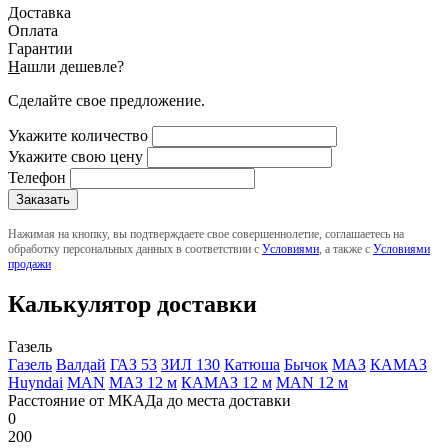
Доставка
Оплата
Гарантии
Н
ашли дешевле?
Сделайте свое предложение.
Укажите количество
Укажите свою цену
Телефон
Нажимая на кнопку, вы подтверждаете свое совершеннолетие, соглашаетесь на
обработку персональных данных в соответствии с
Условиями
, а также с
Условиями
продажи
Калькулятор доставки
Газель
Газель
Валдай
ГАЗ 53
ЗИЛ 130
Катюша
Бычок
МАЗ
КАМАЗ
Huyndai
MAN
МАЗ 12 м
КАМАЗ 12 м
MAN 12 м
Расстояние от МКАДа до места доставки
0
200