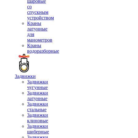
шаровые
со
спускным
устройством
Краны
латунные
для
манометров
Краны
водоразборные
Задвижки
Задвижки
чугунные
Задвижки
латунные
Задвижки
стальные
Задвижки
клиновые
Задвижки
шиберные
Задвижки