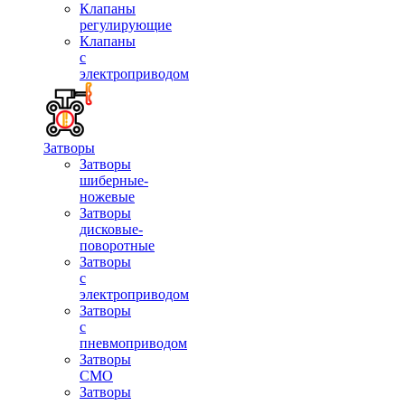
Клапаны
регулирующие
Клапаны
с
электроприводом
Затворы
Затворы
шиберные-
ножевые
Затворы
дисковые-
поворотные
Затворы
с
электроприводом
Затворы
с
пневмоприводом
Затворы
СМО
Затворы