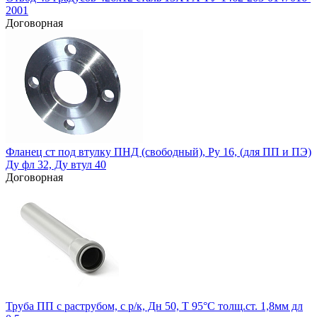
2001
Договорная
Фланец ст под втулку ПНД (свободный), Ру 16, (для ПП и ПЭ)
Ду фл 32, Ду втул 40
Договорная
Труба ПП с раструбом, с р/к, Дн 50, Т 95°С толщ.ст. 1,8мм дл