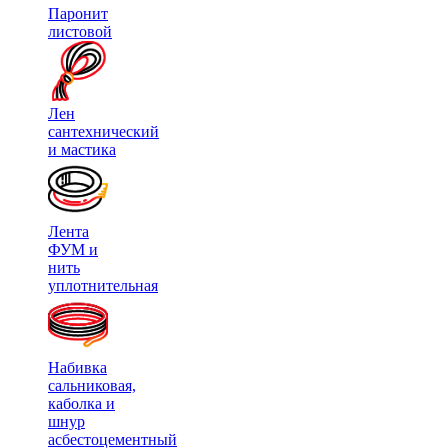
Паронит
листовой
Лен
сантехнический
и мастика
Лента
ФУМ и
нить
уплотнительная
Набивка
сальниковая,
каболка и
шнур
асбестоцементный