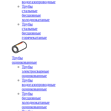
водогазопроводные
Трубы
стальные
бесшовные
холоднокатаные
Трубы
стальные
бесшовные
горячекатаные
Трубы
оцинкованные
Трубы
электросварные
оцинкованные
Трубы
водогазопроводные
оцинкованные
Трубы
бесшовные
холоднокатаные
оцинкованные