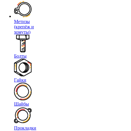
Метизы
(крепёж и
хомуты)
Болты
Гайки
Шайбы
Прокладки