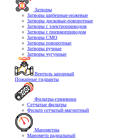
Затворы
Затворы шиберные-ножевые
Затворы дисковые-поворотные
Затворы с электроприводом
Затворы с пневмоприводом
Затворы СМО
Затворы поворотные
Затворы ручные
Затворы чугунные
Вентиль запорный
Пожарные гидранты
Фильтры-грязевики
Сетчатые фильтры
Фильтр сетчатый-магнитный
Манометры
Манометр радиальный